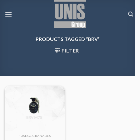
Skip
to
content
PRODUCTS TAGGED “BRV”
FILTER
FUSES & GRANADES