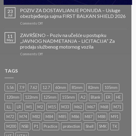
ZAVRŠENO-
POZIV
POZIV ZA DOSTAVLJANJE PONUDA – Usluge
23
ZA
Jul
obezbjeđenja sajma FIRST BALKAN SHIELD 2026
DOSTAVLJANJE
on
Comments Off
PONUDA
POZIV
–
ZA
ZAVRŠENO – Poziv na učešće u postupku
Projektovanje,
11
DOSTAVLJANJE
izrada
May
„JAVNOG NADMETANJA – LICITACIJA“ Za
PONUDA
i
prodaju službenog motornog vozila
–
montaža
on
Comments Off
Usluge
Nacionalnog
ZAVRŠENO
obezbjeđenja
paviljona
–
sajma
Bosne
Poziv
FIRST
TAGS
i
na
BALKAN
Hercegovine
učešće
SHIELD
u
2026
5.56
7.9
7.62
12.7
60mm
81mm
82mm
105mm
postupku
„JAVNOG
120mm
122mm
125mm
155mm
A2
Blank
ER
HE
NADMETANJA
–
ILL
LR
M1
M2
M15
M33
M62
M67
M68
M71
LICITACIJA“
Za
M72
M74
M82
M84
M85
M86
M87
M88
M91
prodaju
službenog
M200
NSB
P1
Practice
protection
Shell
SMK
TK
motornog