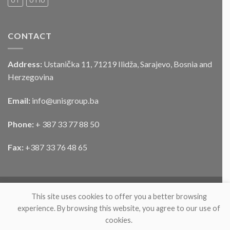
UT
UTIU
vozila
CONTACT
Address:
Ustanička 11, 71219 Ilidža, Sarajevo, Bosnia and
Herzegovina
Email:
info@unisgroup.ba
Phone:
+ 387 33 77 88 50
Fax:
+387 33 76 48 65
This site uses cookies to offer you a better browsing
experience. By browsing this website, you agree to our use of
cookies.