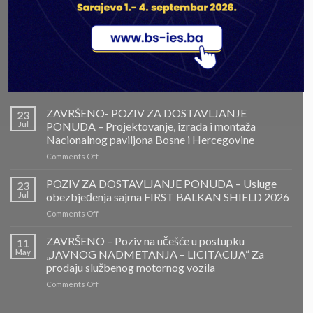
LATEST
PONOVLJENI JAVNI POZIV ZA DOSTAVLJANJE
30
Jul
PONUDA
on
Comments Off
PONOVLJENI
JAVNI
ZAVRŠENO- POZIV ZA DOSTAVLJANJE
23
POZIV
Jul
PONUDA – Projektovanje, izrada i montaža
ZA
Nacionalnog paviljona Bosne i Hercegovine
DOSTAVLJANJE
on
Comments Off
PONUDA
ZAVRŠENO-
POZIV
POZIV ZA DOSTAVLJANJE PONUDA – Usluge
23
ZA
Jul
obezbjeđenja sajma FIRST BALKAN SHIELD 2026
DOSTAVLJANJE
on
Comments Off
PONUDA
POZIV
–
ZA
ZAVRŠENO – Poziv na učešće u postupku
Projektovanje,
11
DOSTAVLJANJE
izrada
May
„JAVNOG NADMETANJA – LICITACIJA“ Za
PONUDA
i
prodaju službenog motornog vozila
–
montaža
on
Comments Off
Usluge
Nacionalnog
ZAVRŠENO
obezbjeđenja
paviljona
–
sajma
Bosne