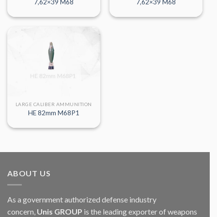
7,62×39 M68
7,62×39 M68
LARGE CALIBER AMMUNITION
HE 82mm M68P1
ABOUT US
As a government authorized defense industry
concern,
Unis GROUP
is the leading exporter of weapons