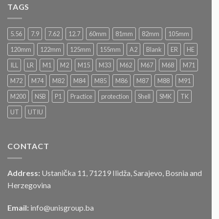
Poziv
FIRST
TAGS
i
na
BALKAN
Hercegovine
učešće
SHIELD
u
2026
5.56
7.9
7.62
12.7
60mm
81mm
82mm
105mm
postupku
„JAVNOG
120mm
122mm
125mm
155mm
A2
Blank
ER
HE
NADMETANJA
–
ILL
LR
M1
M2
M15
M33
M62
M67
M68
M71
LICITACIJA“
Za
M72
M74
M82
M84
M85
M86
M87
M88
M91
prodaju
službenog
M200
NSB
P1
Practice
protection
Shell
SMK
TK
motornog
UT
UTIU
vozila
CONTACT
Address:
Ustanička 11, 71219 Ilidža, Sarajevo, Bosnia and
Herzegovina
Email:
info@unisgroup.ba