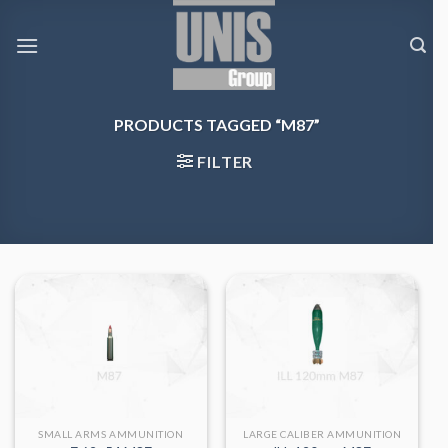
Skip
to
content
PRODUCTS TAGGED “M87”
FILTER
SMALL ARMS AMMUNITION
LARGE CALIBER AMMUNITION