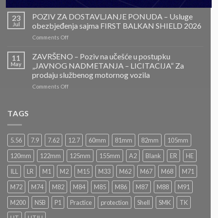
ZAVRŠENO-
POZIV
POZIV ZA DOSTAVLJANJE PONUDA – Usluge
23
ZA
Jul
obezbjeđenja sajma FIRST BALKAN SHIELD 2026
DOSTAVLJANJE
on
Comments Off
PONUDA
POZIV
–
ZA
ZAVRŠENO – Poziv na učešće u postupku
Projektovanje,
11
DOSTAVLJANJE
izrada
May
„JAVNOG NADMETANJA – LICITACIJA“ Za
PONUDA
i
prodaju službenog motornog vozila
–
montaža
on
Comments Off
Usluge
Nacionalnog
ZAVRŠENO
obezbjeđenja
paviljona
–
sajma
Bosne
Poziv
FIRST
TAGS
i
na
BALKAN
Hercegovine
učešće
SHIELD
u
2026
5.56
7.9
7.62
12.7
60mm
81mm
82mm
105mm
postupku
„JAVNOG
120mm
122mm
125mm
155mm
A2
Blank
ER
HE
NADMETANJA
–
ILL
LR
M1
M2
M15
M33
M62
M67
M68
M71
LICITACIJA“
Za
M72
M74
M82
M84
M85
M86
M87
M88
M91
prodaju
službenog
M200
NSB
P1
Practice
protection
Shell
SMK
TK
motornog