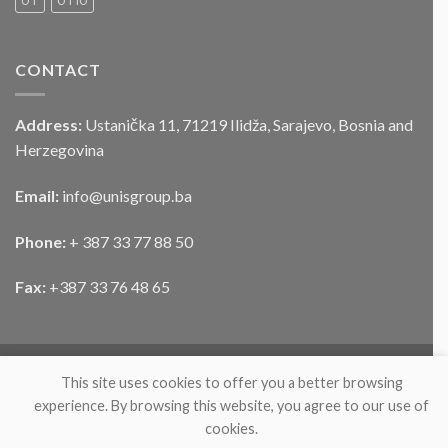
UT
UTIU
vozila
CONTACT
Address:
Ustanička 11, 71219 Ilidža, Sarajevo, Bosnia and
Herzegovina
Email:
info@unisgroup.ba
Phone:
+ 387 33 77 88 50
Fax:
+387 33 76 48 65
This site uses cookies to offer you a better browsing
experience. By browsing this website, you agree to our use of
cookies.