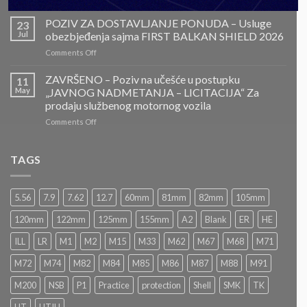
ZAVRŠENO-
POZIV
POZIV ZA DOSTAVLJANJE PONUDA – Usluge
23
ZA
Jul
obezbjeđenja sajma FIRST BALKAN SHIELD 2026
DOSTAVLJANJE
on
Comments Off
PONUDA
POZIV
–
ZA
ZAVRŠENO – Poziv na učešće u postupku
Projektovanje,
11
DOSTAVLJANJE
izrada
May
„JAVNOG NADMETANJA – LICITACIJA“ Za
PONUDA
i
prodaju službenog motornog vozila
–
montaža
on
Comments Off
Usluge
Nacionalnog
ZAVRŠENO
obezbjeđenja
paviljona
–
sajma
Bosne
Poziv
FIRST
TAGS
i
na
BALKAN
Hercegovine
učešće
SHIELD
u
2026
5.56
7.9
7.62
12.7
60mm
81mm
82mm
105mm
postupku
„JAVNOG
120mm
122mm
125mm
155mm
A2
Blank
ER
HE
NADMETANJA
–
ILL
LR
M1
M2
M15
M33
M62
M67
M68
M71
LICITACIJA“
Za
M72
M74
M82
M84
M85
M86
M87
M88
M91
prodaju
službenog
M200
NSB
P1
Practice
protection
Shell
SMK
TK
motornog