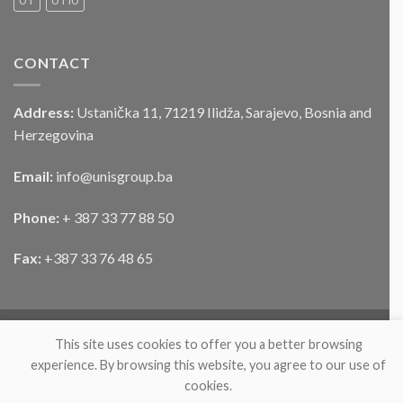
UT
UTIU
vozila
CONTACT
Address:
Ustanička 11, 71219 Ilidža, Sarajevo, Bosnia and
Herzegovina
Email:
info@unisgroup.ba
Phone:
+ 387 33 77 88 50
Fax:
+387 33 76 48 65
This site uses cookies to offer you a better browsing
experience. By browsing this website, you agree to our use of
cookies.