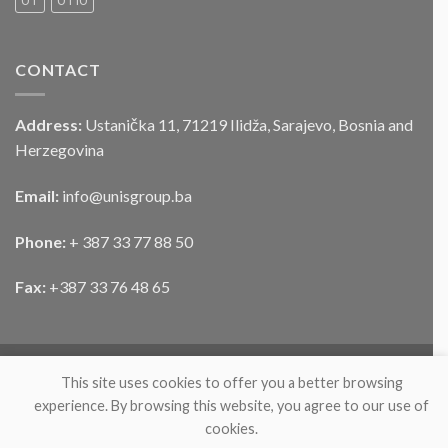
UT
UTIU
vozila
CONTACT
Address:
Ustanička 11, 71219 Ilidža, Sarajevo, Bosnia and
Herzegovina
Email:
info@unisgroup.ba
Phone:
+ 387 33 77 88 50
Fax:
+387 33 76 48 65
This site uses cookies to offer you a better browsing
experience. By browsing this website, you agree to our use of
cookies.