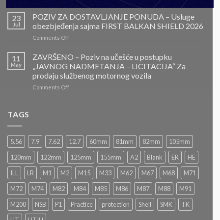
ZAVRŠENO-
POZIV
POZIV ZA DOSTAVLJANJE PONUDA – Usluge
23
ZA
Jul
obezbjeđenja sajma FIRST BALKAN SHIELD 2026
DOSTAVLJANJE
on
Comments Off
PONUDA
POZIV
–
ZA
ZAVRŠENO – Poziv na učešće u postupku
Projektovanje,
11
DOSTAVLJANJE
izrada
May
„JAVNOG NADMETANJA – LICITACIJA“ Za
PONUDA
i
prodaju službenog motornog vozila
–
montaža
on
Comments Off
Usluge
Nacionalnog
ZAVRŠENO
obezbjeđenja
paviljona
–
sajma
Bosne
Poziv
FIRST
TAGS
i
na
BALKAN
Hercegovine
učešće
SHIELD
u
2026
5.56
7.9
7.62
12.7
60mm
81mm
82mm
105mm
postupku
„JAVNOG
120mm
122mm
125mm
155mm
A2
Blank
ER
HE
NADMETANJA
–
ILL
LR
M1
M2
M15
M33
M62
M67
M68
M71
LICITACIJA“
Za
M72
M74
M82
M84
M85
M86
M87
M88
M91
prodaju
službenog
M200
NSB
P1
Practice
protection
Shell
SMK
TK
motornog