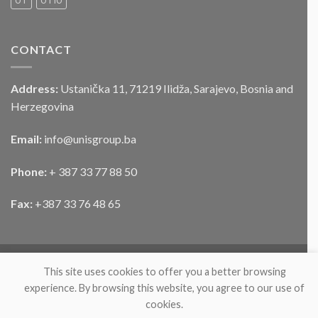
UT
UTIU
vozila
CONTACT
Address:
Ustanička 11, 71219 Ilidža, Sarajevo, Bosnia and
Herzegovina
Email:
info@unisgroup.ba
Phone:
+ 387 33 77 88 50
Fax:
+387 33 76 48 65
This site uses cookies to offer you a better browsing
experience. By browsing this website, you agree to our use of
cookies.