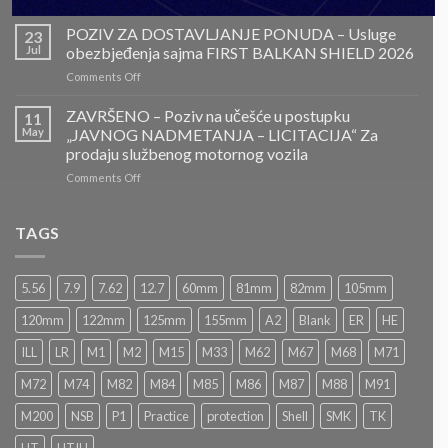
ZAVRŠENO-
POZIV
POZIV ZA DOSTAVLJANJE PONUDA – Usluge
23
ZA
Jul
obezbjeđenja sajma FIRST BALKAN SHIELD 2026
DOSTAVLJANJE
on
Comments Off
PONUDA
POZIV
–
ZA
ZAVRŠENO – Poziv na učešće u postupku
Projektovanje,
11
DOSTAVLJANJE
izrada
May
„JAVNOG NADMETANJA – LICITACIJA“ Za
PONUDA
i
prodaju službenog motornog vozila
–
montaža
on
Comments Off
Usluge
Nacionalnog
ZAVRŠENO
obezbjeđenja
paviljona
–
sajma
Bosne
Poziv
FIRST
TAGS
i
na
BALKAN
Hercegovine
učešće
SHIELD
u
2026
5.56
7.9
7.62
12.7
60mm
81mm
82mm
105mm
postupku
„JAVNOG
120mm
122mm
125mm
155mm
A2
Blank
ER
HE
NADMETANJA
–
ILL
LR
M1
M2
M15
M33
M62
M67
M68
M71
LICITACIJA“
Za
M72
M74
M82
M84
M85
M86
M87
M88
M91
prodaju
službenog
M200
NSB
P1
Practice
protection
Shell
SMK
TK
motornog