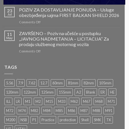
ZAVRŠENO-
POZIV
POZIV ZA DOSTAVLJANJE PONUDA – Usluge
23
ZA
Jul
obezbjeđenja sajma FIRST BALKAN SHIELD 2026
DOSTAVLJANJE
on
Comments Off
PONUDA
POZIV
–
ZA
ZAVRŠENO – Poziv na učešće u postupku
Projektovanje,
11
DOSTAVLJANJE
izrada
May
„JAVNOG NADMETANJA – LICITACIJA“ Za
PONUDA
i
prodaju službenog motornog vozila
–
montaža
on
Comments Off
Usluge
Nacionalnog
ZAVRŠENO
obezbjeđenja
paviljona
–
sajma
Bosne
Poziv
FIRST
TAGS
i
na
BALKAN
Hercegovine
učešće
SHIELD
u
2026
5.56
7.9
7.62
12.7
60mm
81mm
82mm
105mm
postupku
„JAVNOG
120mm
122mm
125mm
155mm
A2
Blank
ER
HE
NADMETANJA
–
ILL
LR
M1
M2
M15
M33
M62
M67
M68
M71
LICITACIJA“
Za
M72
M74
M82
M84
M85
M86
M87
M88
M91
prodaju
službenog
M200
NSB
P1
Practice
protection
Shell
SMK
TK
motornog