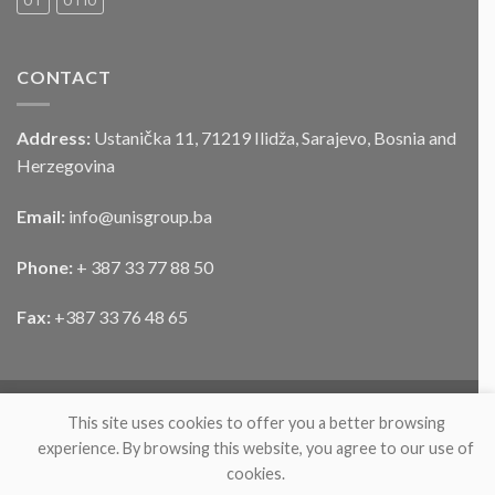
UT
UTIU
vozila
CONTACT
Address:
Ustanička 11, 71219 Ilidža, Sarajevo, Bosnia and
Herzegovina
Email:
info@unisgroup.ba
Phone:
+ 387 33 77 88 50
Fax:
+387 33 76 48 65
This site uses cookies to offer you a better browsing
experience. By browsing this website, you agree to our use of
cookies.