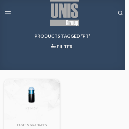
Skip
to
content
PRODUCTS TAGGED “PT”
FILTER
FUSES & GRANADES