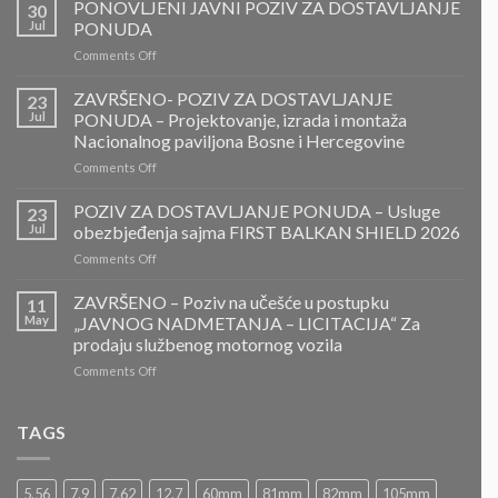
PONOVLJENI JAVNI POZIV ZA DOSTAVLJANJE
30
Jul
PONUDA
on
Comments Off
PONOVLJENI
JAVNI
ZAVRŠENO- POZIV ZA DOSTAVLJANJE
23
POZIV
Jul
PONUDA – Projektovanje, izrada i montaža
ZA
Nacionalnog paviljona Bosne i Hercegovine
DOSTAVLJANJE
on
Comments Off
PONUDA
ZAVRŠENO-
POZIV
POZIV ZA DOSTAVLJANJE PONUDA – Usluge
23
ZA
Jul
obezbjeđenja sajma FIRST BALKAN SHIELD 2026
DOSTAVLJANJE
on
Comments Off
PONUDA
POZIV
–
ZA
ZAVRŠENO – Poziv na učešće u postupku
Projektovanje,
11
DOSTAVLJANJE
izrada
May
„JAVNOG NADMETANJA – LICITACIJA“ Za
PONUDA
i
prodaju službenog motornog vozila
–
montaža
on
Comments Off
Usluge
Nacionalnog
ZAVRŠENO
obezbjeđenja
paviljona
–
sajma
Bosne
Poziv
FIRST
TAGS
i
na
BALKAN
Hercegovine
učešće
SHIELD
u
2026
5.56
7.9
7.62
12.7
60mm
81mm
82mm
105mm