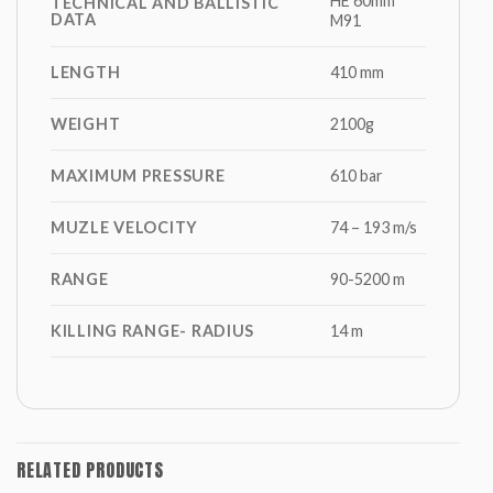
HE 60mm
TECHNICAL AND BALLISTIC
DATA
M91
LENGTH
410 mm
WEIGHT
2100g
MAXIMUM PRESSURE
610 bar
MUZLE VELOCITY
74 – 193 m/s
RANGE
90-5200 m
KILLING RANGE- RADIUS
14 m
RELATED PRODUCTS