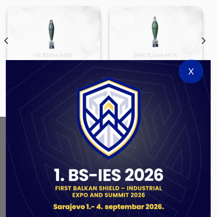
X
LARGE CALIBER AMMUNITION
LARGE CALIBER AMMUNITION
HE 81mm M86
SMK 82mm M74
ABOUT US
As a government authorized defense industry
concern,
Unis GROUP
is the leading exporter of weapons
and military equipment in Bosnia and Herzegovina.