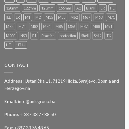
postupku
„JAVNOG
120mm
122mm
125mm
155mm
A2
Blank
ER
HE
NADMETANJA
–
ILL
LR
M1
M2
M15
M33
M62
M67
M68
M71
LICITACIJA“
Za
M72
M74
M82
M84
M85
M86
M87
M88
M91
prodaju
službenog
M200
NSB
P1
Practice
protection
Shell
SMK
TK
motornog
UT
UTIU
vozila
CONTACT
Address:
Ustanička 11, 71219 Ilidža, Sarajevo, Bosnia and
Herzegovina
Email:
info@unisgroup.ba
Phone:
+ 387 33 77 88 50
Fax:
+387 33 76 48 65