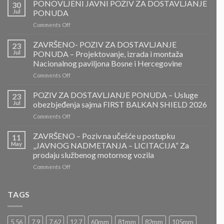
PONOVLJENI JAVNI POZIV ZA DOSTAVLJANJE
30
Jul
PONUDA
on
Comments Off
PONOVLJENI
JAVNI
ZAVRŠENO- POZIV ZA DOSTAVLJANJE
23
POZIV
Jul
PONUDA – Projektovanje, izrada i montaža
ZA
Nacionalnog paviljona Bosne i Hercegovine
DOSTAVLJANJE
on
Comments Off
PONUDA
ZAVRŠENO-
POZIV
POZIV ZA DOSTAVLJANJE PONUDA – Usluge
23
ZA
Jul
obezbjeđenja sajma FIRST BALKAN SHIELD 2026
DOSTAVLJANJE
on
Comments Off
PONUDA
POZIV
–
ZA
ZAVRŠENO – Poziv na učešće u postupku
Projektovanje,
11
DOSTAVLJANJE
izrada
May
„JAVNOG NADMETANJA – LICITACIJA“ Za
PONUDA
i
prodaju službenog motornog vozila
–
montaža
on
Comments Off
Usluge
Nacionalnog
ZAVRŠENO
obezbjeđenja
paviljona
–
sajma
Bosne
Poziv
FIRST
TAGS
i
na
BALKAN
Hercegovine
učešće
SHIELD
u
2026
5.56
7.9
7.62
12.7
60mm
81mm
82mm
105mm