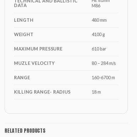
HE 81mm
TECHNICAL AND BALLISTIC
DATA
M86
LENGTH
480 mm
WEIGHT
4100 g
MAXIMUM PRESSURE
610 bar
MUZLE VELOCITY
80 – 284 m/s
RANGE
160-6700 m
KILLING RANGE- RADIUS
18 m
RELATED PRODUCTS