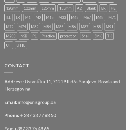
postupku
„JAVNOG
120mm
122mm
125mm
155mm
A2
Blank
ER
HE
NADMETANJA
–
ILL
LR
M1
M2
M15
M33
M62
M67
M68
M71
LICITACIJA“
Za
M72
M74
M82
M84
M85
M86
M87
M88
M91
prodaju
službenog
M200
NSB
P1
Practice
protection
Shell
SMK
TK
motornog
UT
UTIU
vozila
CONTACT
Address:
Ustanička 11, 71219 Ilidža, Sarajevo, Bosnia and
Herzegovina
Email:
info@unisgroup.ba
Phone:
+ 387 33 77 88 50
Fax:
+387 33 76 48 65