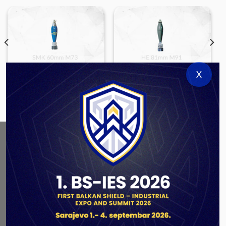
X
LARGE CALIBER AMMUNITION
LARGE CALIBER AMMUNITION
SMK 60mm M73
HE 81mm M91
ABOUT US
As a government authorized defense industry
concern,
Unis GROUP
is the leading exporter of weapons
and military equipment in Bosnia and Herzegovina.