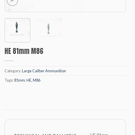
HE 81mm M86
Category:
Large Caliber Ammunition
Tags:
81mm
,
HE
,
M86