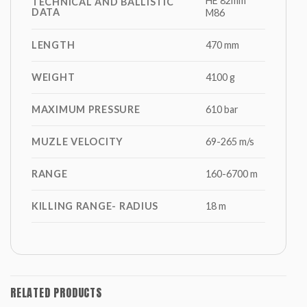
HE 82mm
TECHNICAL AND BALLISTIC
DATA
M86
LENGTH
470 mm
WEIGHT
4100 g
MAXIMUM PRESSURE
610 bar
MUZLE VELOCITY
69-265 m/s
RANGE
160-6700 m
KILLING RANGE- RADIUS
18 m
RELATED PRODUCTS