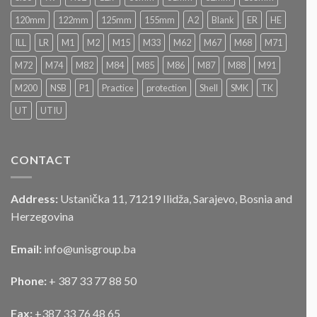
postupku
„JAVNOG
120mm
122mm
125mm
155mm
A2
Blank
ER
HE
NADMETANJA
–
ILL
LR
M1
M2
M15
M33
M62
M67
M68
M71
LICITACIJA“
Za
M72
M74
M82
M84
M85
M86
M87
M88
M91
prodaju
službenog
M200
NSB
P1
Practice
protection
Shell
SMK
TK
motornog
UT
UTIU
vozila
CONTACT
Address:
Ustanička 11, 71219 Ilidža, Sarajevo, Bosnia and
Herzegovina
Email:
info@unisgroup.ba
Phone:
+ 387 33 77 88 50
Fax:
+387 33 76 48 65