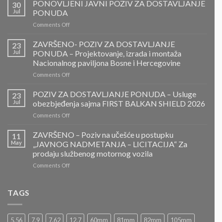
PONOVLJENI JAVNI POZIV ZA DOSTAVLJANJE
30
Jul
PONUDA
on
Comments Off
PONOVLJENI
JAVNI
ZAVRŠENO- POZIV ZA DOSTAVLJANJE
23
POZIV
Jul
PONUDA – Projektovanje, izrada i montaža
ZA
Nacionalnog paviljona Bosne i Hercegovine
DOSTAVLJANJE
on
Comments Off
PONUDA
ZAVRŠENO-
POZIV
POZIV ZA DOSTAVLJANJE PONUDA – Usluge
23
ZA
Jul
obezbjeđenja sajma FIRST BALKAN SHIELD 2026
DOSTAVLJANJE
on
Comments Off
PONUDA
POZIV
–
ZA
ZAVRŠENO – Poziv na učešće u postupku
Projektovanje,
11
DOSTAVLJANJE
izrada
May
„JAVNOG NADMETANJA – LICITACIJA“ Za
PONUDA
i
prodaju službenog motornog vozila
–
montaža
on
Comments Off
Usluge
Nacionalnog
ZAVRŠENO
obezbjeđenja
paviljona
–
sajma
Bosne
Poziv
FIRST
TAGS
i
na
BALKAN
Hercegovine
učešće
SHIELD
u
2026
5.56
7.9
7.62
12.7
60mm
81mm
82mm
105mm