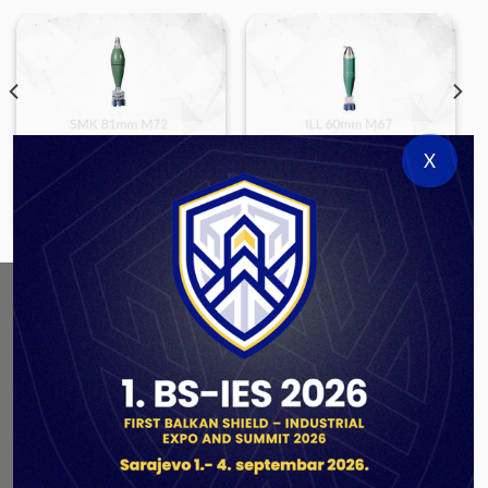
X
LARGE CALIBER AMMUNITION
LARGE CALIBER AMMUNITION
SMK 81mm M72
ILL 60mm M91
ABOUT US
As a government authorized defense industry
concern,
Unis GROUP
is the leading exporter of weapons
and military equipment in Bosnia and Herzegovina.