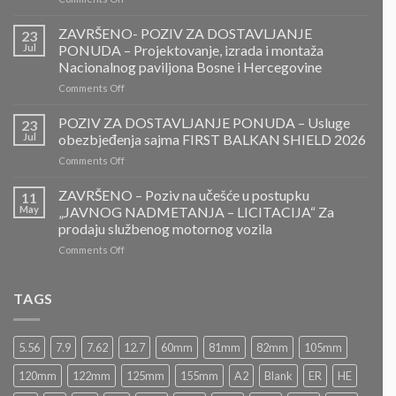
PONOVLJENI
JAVNI
ZAVRŠENO- POZIV ZA DOSTAVLJANJE
23
POZIV
Jul
PONUDA – Projektovanje, izrada i montaža
ZA
Nacionalnog paviljona Bosne i Hercegovine
DOSTAVLJANJE
on
Comments Off
PONUDA
ZAVRŠENO-
POZIV
POZIV ZA DOSTAVLJANJE PONUDA – Usluge
23
ZA
Jul
obezbjeđenja sajma FIRST BALKAN SHIELD 2026
DOSTAVLJANJE
on
Comments Off
PONUDA
POZIV
–
ZA
ZAVRŠENO – Poziv na učešće u postupku
Projektovanje,
11
DOSTAVLJANJE
izrada
May
„JAVNOG NADMETANJA – LICITACIJA“ Za
PONUDA
i
prodaju službenog motornog vozila
–
montaža
on
Comments Off
Usluge
Nacionalnog
ZAVRŠENO
obezbjeđenja
paviljona
–
sajma
Bosne
Poziv
FIRST
TAGS
i
na
BALKAN
Hercegovine
učešće
SHIELD
u
2026
5.56
7.9
7.62
12.7
60mm
81mm
82mm
105mm
postupku
„JAVNOG
120mm
122mm
125mm
155mm
A2
Blank
ER
HE
NADMETANJA