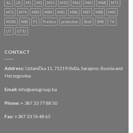
–
ILL
LR
M1
M2
M15
M33
M62
M67
M68
M71
LICITACIJA“
Za
M72
M74
M82
M84
M85
M86
M87
M88
M91
prodaju
službenog
M200
NSB
P1
Practice
protection
Shell
SMK
TK
motornog
UT
UTIU
vozila
CONTACT
Address:
Ustanička 11, 71219 Ilidža, Sarajevo, Bosnia and
Herzegovina
Email:
info@unisgroup.ba
Phone:
+ 387 33 77 88 50
Fax:
+387 33 76 48 65