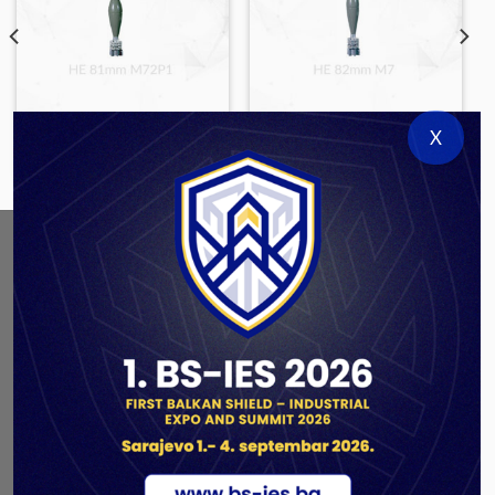
X
LARGE CALIBER AMMUNITION
LARGE CALIBER AMMUNITION
HE 81mm M72P1
HE 82mm M7
ABOUT US
As a government authorized defense industry
concern,
Unis GROUP
is the leading exporter of weapons
and military equipment in Bosnia and Herzegovina.