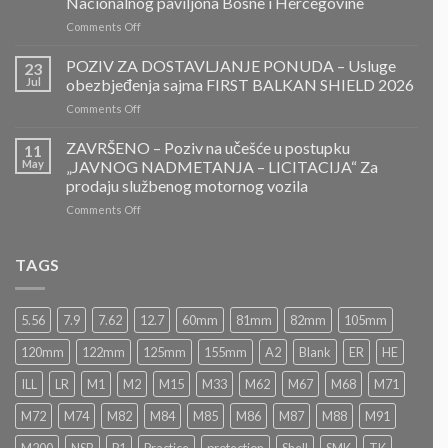
Nacionalnog paviljona Bosne i Hercegovine
DOSTAVLJANJE
on
Comments Off
PONUDA
ZAVRŠENO-
POZIV
POZIV ZA DOSTAVLJANJE PONUDA – Usluge
23
ZA
Jul
obezbjeđenja sajma FIRST BALKAN SHIELD 2026
DOSTAVLJANJE
on
Comments Off
PONUDA
POZIV
–
ZA
ZAVRŠENO – Poziv na učešće u postupku
Projektovanje,
11
DOSTAVLJANJE
izrada
May
„JAVNOG NADMETANJA – LICITACIJA“ Za
PONUDA
i
prodaju službenog motornog vozila
–
montaža
on
Comments Off
Usluge
Nacionalnog
ZAVRŠENO
obezbjeđenja
paviljona
–
sajma
Bosne
Poziv
FIRST
TAGS
i
na
BALKAN
Hercegovine
učešće
SHIELD
u
2026
5.56
7.9
7.62
12.7
60mm
81mm
82mm
105mm
postupku
„JAVNOG
120mm
122mm
125mm
155mm
A2
Blank
ER
HE
NADMETANJA
–
ILL
LR
M1
M2
M15
M33
M62
M67
M68
M71
LICITACIJA“
Za
M72
M74
M82
M84
M85
M86
M87
M88
M91
prodaju
službenog