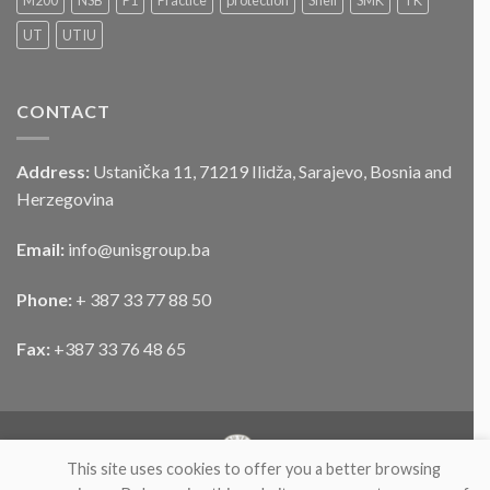
M200
NSB
P1
Practice
protection
Shell
SMK
TK
motornog
UT
UTIU
vozila
CONTACT
Address:
Ustanička 11, 71219 Ilidža, Sarajevo, Bosnia and
Herzegovina
Email:
info@unisgroup.ba
Phone:
+ 387 33 77 88 50
Fax:
+387 33 76 48 65
This site uses cookies to offer you a better browsing