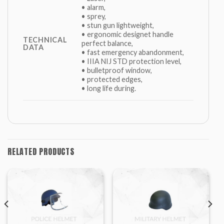
• alarm,
• sprey,
• stun gun lightweight,
• ergonomic designet handle
TECHNICAL
perfect balance,
DATA
• fast emergency abandonment,
• IIIA NIJ STD protection level,
• bulletproof window,
• protected edges,
• long life during.
RELATED PRODUCTS