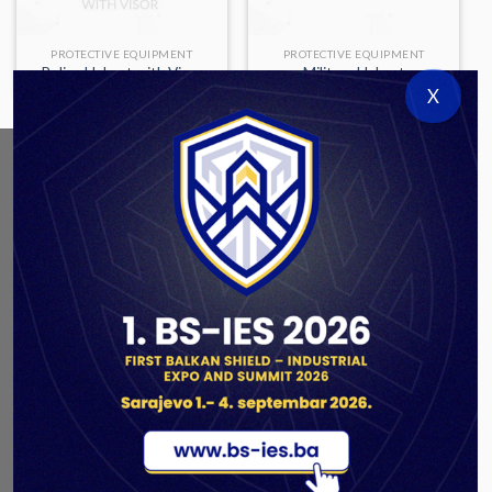
PROTECTIVE EQUIPMENT
PROTECTIVE EQUIPMENT
Police Helmet with Visor
Military Helmet
X
ABOUT US
As a government authorized defense industry
concern,
Unis GROUP
is the leading exporter of weapons
and military equipment in Bosnia and Herzegovina.