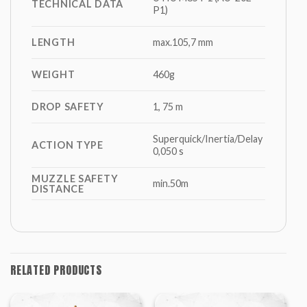
TECHNICAL DATA
P1)
LENGTH
max.105,7 mm
WEIGHT
460g
DROP SAFETY
1, 75 m
Superquick/Inertia/Delay
ACTION TYPE
0,050 s
MUZZLE SAFETY
min.50m
DISTANCE
RELATED PRODUCTS