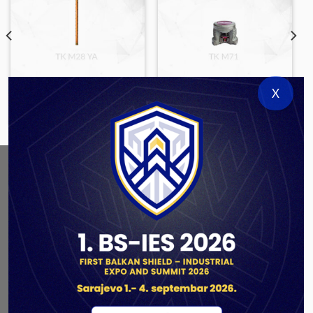
X
FUSES & GRANADES
FUSES & GRANADES
TK M28 YA
TK M71
ABOUT US
As a government authorized defense industry
concern,
Unis GROUP
is the leading exporter of weapons
and military equipment in Bosnia and Herzegovina.