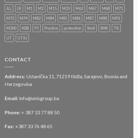
NADMETANJA
–
ILL
LR
M1
M2
M15
M33
M62
M67
M68
M71
LICITACIJA“
Za
M72
M74
M82
M84
M85
M86
M87
M88
M91
prodaju
službenog
M200
NSB
P1
Practice
protection
Shell
SMK
TK
motornog
UT
UTIU
vozila
CONTACT
Address:
Ustanička 11, 71219 Ilidža, Sarajevo, Bosnia and
Herzegovina
Email:
info@unisgroup.ba
Phone:
+ 387 33 77 88 50
Fax:
+387 33 76 48 65