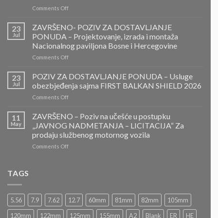
on
Comments Off
PONOVLJENI
JAVNI
ZAVRŠENO- POZIV ZA DOSTAVLJANJE
23
POZIV
Jul
PONUDA – Projektovanje, izrada i montaža
ZA
Nacionalnog paviljona Bosne i Hercegovine
DOSTAVLJANJE
on
Comments Off
PONUDA
ZAVRŠENO-
POZIV
POZIV ZA DOSTAVLJANJE PONUDA – Usluge
23
ZA
Jul
obezbjeđenja sajma FIRST BALKAN SHIELD 2026
DOSTAVLJANJE
on
Comments Off
PONUDA
POZIV
–
ZA
ZAVRŠENO – Poziv na učešće u postupku
Projektovanje,
11
DOSTAVLJANJE
izrada
May
„JAVNOG NADMETANJA – LICITACIJA“ Za
PONUDA
i
prodaju službenog motornog vozila
–
montaža
on
Comments Off
Usluge
Nacionalnog
ZAVRŠENO
obezbjeđenja
paviljona
–
sajma
Bosne
Poziv
FIRST
TAGS
i
na
BALKAN
Hercegovine
učešće
SHIELD
u
2026
5.56
7.9
7.62
12.7
60mm
81mm
82mm
105mm
postupku
„JAVNOG
120mm
122mm
125mm
155mm
A2
Blank
ER
HE