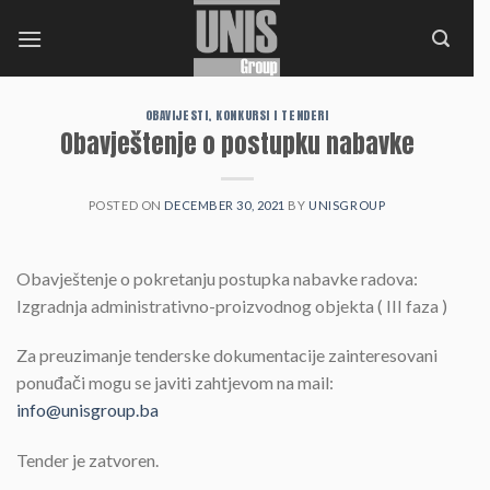
Skip
to
content
OBAVIJESTI, KONKURSI I TENDERI
Obavještenje o postupku nabavke
POSTED ON
DECEMBER 30, 2021
BY
UNISGROUP
Obavještenje o pokretanju postupka nabavke radova:
Izgradnja administrativno-proizvodnog objekta ( III faza )
Za preuzimanje tenderske dokumentacije zainteresovani
ponuđači mogu se javiti zahtjevom na mail:
info@unisgroup.ba
Tender je zatvoren.