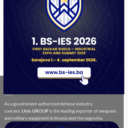
Company Activities
(2)
Exhibitions
(4)
Obavijesti, Konkursi i Tenderi
(17)
Uncategorized
(3)
ABOUT US
As a government authorized defense industry
concern,
Unis GROUP
is the leading exporter of weapons
and military equipment in Bosnia and Herzegovina.