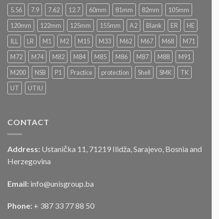
u
2026
5.56
7.9
7.62
12.7
60mm
81mm
82mm
105mm
postupku
„JAVNOG
120mm
122mm
125mm
155mm
A2
Blank
ER
HE
NADMETANJA
–
ILL
LR
M1
M2
M15
M33
M62
M67
M68
M71
LICITACIJA“
Za
M72
M74
M82
M84
M85
M86
M87
M88
M91
prodaju
službenog
M200
NSB
P1
Practice
protection
Shell
SMK
TK
motornog
UT
UTIU
vozila
CONTACT
Address:
Ustanička 11, 71219 Ilidža, Sarajevo, Bosnia and
Herzegovina
Email:
info@unisgroup.ba
Phone:
+ 387 33 77 88 50