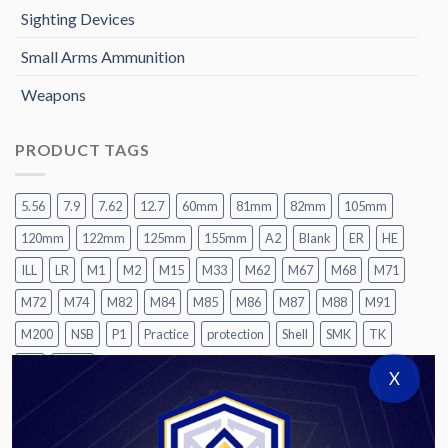
Sighting Devices
Small Arms Ammunition
Weapons
PRODUCT TAGS
5.56
7.9
7.62
12.7
60mm
81mm
82mm
105mm
120mm
122mm
125mm
155mm
A2
Blank
ER
HE
ILL
LR
M1
M2
M15
M33
M62
M67
M68
M71
M72
M74
M82
M84
M85
M86
M87
M88
M91
M200
NSB
P1
Practice
protection
Shell
SMK
TK
UT
UTIU
X
CATEGORIES