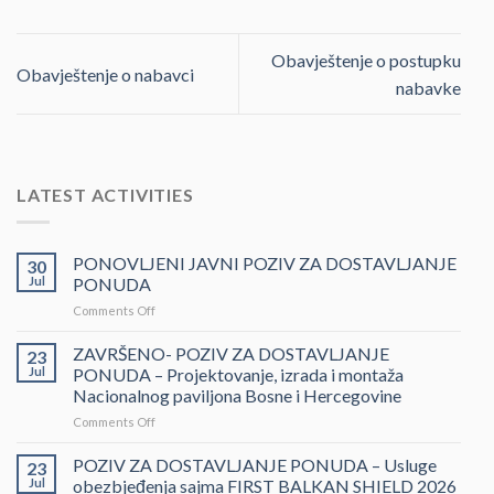
Obavještenje o postupku
Obavještenje o nabavci
nabavke
LATEST ACTIVITIES
PONOVLJENI JAVNI POZIV ZA DOSTAVLJANJE
30
Jul
PONUDA
on
Comments Off
PONOVLJENI
JAVNI
ZAVRŠENO- POZIV ZA DOSTAVLJANJE
23
POZIV
Jul
PONUDA – Projektovanje, izrada i montaža
ZA
Nacionalnog paviljona Bosne i Hercegovine
DOSTAVLJANJE
on
Comments Off
PONUDA
ZAVRŠENO-
POZIV
POZIV ZA DOSTAVLJANJE PONUDA – Usluge
23
ZA
Jul
obezbjeđenja sajma FIRST BALKAN SHIELD 2026