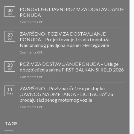
PONOVLJENI JAVNI POZIV ZA DOSTAVLJANJE
30
Jul
PONUDA
on
Comments Off
PONOVLJENI
JAVNI
ZAVRŠENO- POZIV ZA DOSTAVLJANJE
23
POZIV
Jul
PONUDA – Projektovanje, izrada i montaža
ZA
Nacionalnog paviljona Bosne i Hercegovine
DOSTAVLJANJE
on
Comments Off
PONUDA
ZAVRŠENO-
POZIV
POZIV ZA DOSTAVLJANJE PONUDA – Usluge
23
ZA
Jul
obezbjeđenja sajma FIRST BALKAN SHIELD 2026
DOSTAVLJANJE
on
Comments Off
PONUDA
POZIV
–
ZA
ZAVRŠENO – Poziv na učešće u postupku
Projektovanje,
11
DOSTAVLJANJE
izrada
May
„JAVNOG NADMETANJA – LICITACIJA“ Za
PONUDA
i
prodaju službenog motornog vozila
–
montaža
on
Comments Off
Usluge
Nacionalnog
ZAVRŠENO
obezbjeđenja
paviljona
–
sajma
Bosne
Poziv
FIRST
TAGS
i
na
BALKAN
Hercegovine
učešće
SHIELD