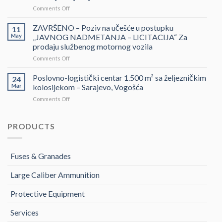
DOSTAVLJANJE
on
Comments Off
PONUDA
POZIV
–
ZA
ZAVRŠENO – Poziv na učešće u postupku
Projektovanje,
11
DOSTAVLJANJE
izrada
May
„JAVNOG NADMETANJA – LICITACIJA“ Za
PONUDA
i
prodaju službenog motornog vozila
–
montaža
on
Comments Off
Usluge
Nacionalnog
ZAVRŠENO
obezbjeđenja
paviljona
–
sajma
Poslovno-logistički centar 1.500 m² sa željezničkim
Bosne
24
Poziv
FIRST
i
Mar
kolosijekom – Sarajevo, Vogošća
na
BALKAN
Hercegovine
on
Comments Off
učešće
SHIELD
Poslovno-
u
2026
logistički
postupku
centar
PRODUCTS
„JAVNOG
1.500
NADMETANJA
m²
–
sa
LICITACIJA“
Fuses & Granades
željezničkim
Za
kolosijekom
prodaju
Large Caliber Ammunition
–
službenog
Sarajevo,
motornog
Vogošća
Protective Equipment
vozila
Services