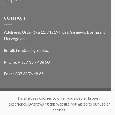
UT
UTIU
vozila
CONTACT
Address:
Ustanička 11, 71219 Ilidža, Sarajevo, Bosnia and
Herzegovina
Email:
info@unisgroup.ba
Phone:
+ 387 33 77 88 50
Fax:
+387 33 76 48 65
This site uses cookies to offer you a better browsing
experience. By browsing this website, you agree to our use of
cookies.