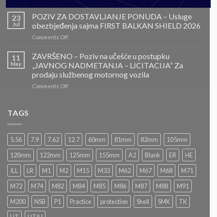
ZAVRŠENO-
POZIV
POZIV ZA DOSTAVLJANJE PONUDA – Usluge
23
ZA
Jul
obezbjeđenja sajma FIRST BALKAN SHIELD 2026
DOSTAVLJANJE
on
Comments Off
PONUDA
POZIV
–
ZA
ZAVRŠENO – Poziv na učešće u postupku
Projektovanje,
11
DOSTAVLJANJE
izrada
May
„JAVNOG NADMETANJA – LICITACIJA“ Za
PONUDA
i
prodaju službenog motornog vozila
–
montaža
on
Comments Off
Usluge
Nacionalnog
ZAVRŠENO
obezbjeđenja
paviljona
–
sajma
Bosne
Poziv
FIRST
TAGS
i
na
BALKAN
Hercegovine
učešće
SHIELD
u
2026
5.56
7.9
7.62
12.7
60mm
81mm
82mm
105mm
postupku
„JAVNOG
120mm
122mm
125mm
155mm
A2
Blank
ER
HE
NADMETANJA
–
ILL
LR
M1
M2
M15
M33
M62
M67
M68
M71
LICITACIJA“
Za
M72
M74
M82
M84
M85
M86
M87
M88
M91
prodaju
službenog
M200
NSB
P1
Practice
protection
Shell
SMK
TK
motornog