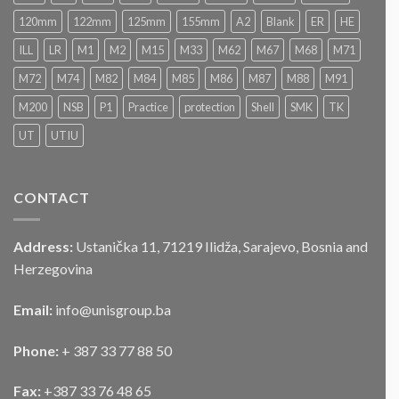
„JAVNOG
120mm
122mm
125mm
155mm
A2
Blank
ER
HE
NADMETANJA
–
ILL
LR
M1
M2
M15
M33
M62
M67
M68
M71
LICITACIJA“
Za
M72
M74
M82
M84
M85
M86
M87
M88
M91
prodaju
službenog
M200
NSB
P1
Practice
protection
Shell
SMK
TK
motornog
UT
UTIU
vozila
CONTACT
Address:
Ustanička 11, 71219 Ilidža, Sarajevo, Bosnia and
Herzegovina
Email:
info@unisgroup.ba
Phone:
+ 387 33 77 88 50
Fax:
+387 33 76 48 65