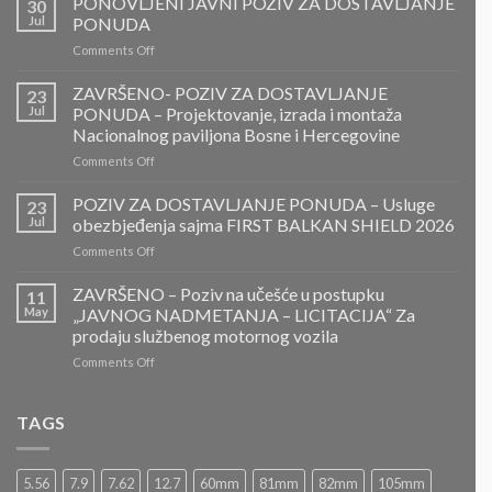
PONOVLJENI JAVNI POZIV ZA DOSTAVLJANJE
30
Jul
PONUDA
on
Comments Off
PONOVLJENI
JAVNI
ZAVRŠENO- POZIV ZA DOSTAVLJANJE
23
POZIV
Jul
PONUDA – Projektovanje, izrada i montaža
ZA
Nacionalnog paviljona Bosne i Hercegovine
DOSTAVLJANJE
on
Comments Off
PONUDA
ZAVRŠENO-
POZIV
POZIV ZA DOSTAVLJANJE PONUDA – Usluge
23
ZA
Jul
obezbjeđenja sajma FIRST BALKAN SHIELD 2026
DOSTAVLJANJE
on
Comments Off
PONUDA
POZIV
–
ZA
ZAVRŠENO – Poziv na učešće u postupku
Projektovanje,
11
DOSTAVLJANJE
izrada
May
„JAVNOG NADMETANJA – LICITACIJA“ Za
PONUDA
i
prodaju službenog motornog vozila
–
montaža
on
Comments Off
Usluge
Nacionalnog
ZAVRŠENO
obezbjeđenja
paviljona
–
sajma
Bosne
Poziv
FIRST
TAGS
i
na
BALKAN
Hercegovine
učešće
SHIELD
u
2026
5.56
7.9
7.62
12.7
60mm
81mm
82mm
105mm
postupku