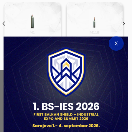
X
SMALL ARMS AMMUNITION
SMALL ARMS AMMUNITION
12,7×99 M1
7,62×51 M118
ABOUT US
As a government authorized defense industry
concern,
Unis GROUP
is the leading exporter of weapons
and military equipment in Bosnia and Herzegovina.