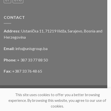
UT
UTIU
vozila
CONTACT
Address:
Ustanička 11, 71219 Ilidža, Sarajevo, Bosnia and
Herzegovina
Email:
info@unisgroup.ba
Phone:
+ 387 33 77 88 50
Fax:
+387 33 76 48 65
This site uses cookies to offer you a better browsing
experience. By browsing this website, you agree to our use of
cookies.