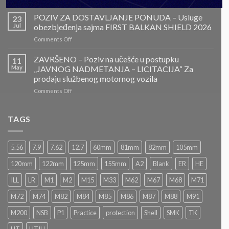
ZAVRŠENO-
POZIV
POZIV ZA DOSTAVLJANJE PONUDA – Usluge
23
ZA
Jul
obezbjeđenja sajma FIRST BALKAN SHIELD 2026
DOSTAVLJANJE
on
Comments Off
PONUDA
POZIV
–
ZA
ZAVRŠENO – Poziv na učešće u postupku
Projektovanje,
11
DOSTAVLJANJE
izrada
May
„JAVNOG NADMETANJA – LICITACIJA“ Za
PONUDA
i
prodaju službenog motornog vozila
–
montaža
on
Comments Off
Usluge
Nacionalnog
ZAVRŠENO
obezbjeđenja
paviljona
–
sajma
Bosne
Poziv
FIRST
TAGS
i
na
BALKAN
Hercegovine
učešće
SHIELD
u
2026
5.56
7.9
7.62
12.7
60mm
81mm
82mm
105mm
postupku
„JAVNOG
120mm
122mm
125mm
155mm
A2
Blank
ER
HE
NADMETANJA
–
ILL
LR
M1
M2
M15
M33
M62
M67
M68
M71
LICITACIJA“
Za
M72
M74
M82
M84
M85
M86
M87
M88
M91
prodaju
službenog
M200
NSB
P1
Practice
protection
Shell
SMK
TK
motornog