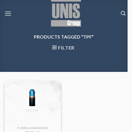
Skip
to
content
PRODUCTS TAGGED “TPF”
FILTER
FUSES & GRANADES