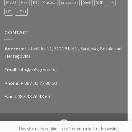
službenog
M200
NSB
P1
Practice
protection
Shell
SMK
TK
motornog
UT
UTIU
vozila
CONTACT
Address:
Ustanička 11, 71219 Ilidža, Sarajevo, Bosnia and
Herzegovina
Email:
info@unisgroup.ba
Phone:
+ 387 33 77 88 50
Fax:
+387 33 76 48 65
This site uses cookies to offer you a better browsing