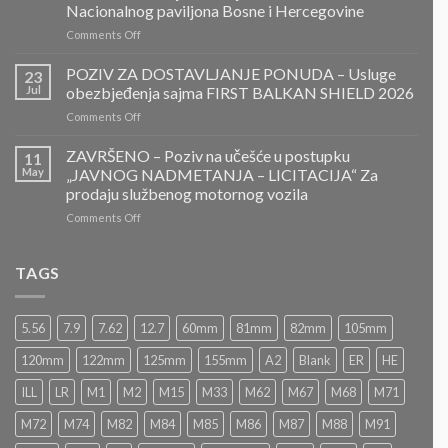
ZA
Nacionalnog paviljona Bosne i Hercegovine
DOSTAVLJANJE
on
Comments Off
PONUDA
ZAVRŠENO-
POZIV
POZIV ZA DOSTAVLJANJE PONUDA – Usluge
23
ZA
Jul
obezbjeđenja sajma FIRST BALKAN SHIELD 2026
DOSTAVLJANJE
on
Comments Off
PONUDA
POZIV
–
ZA
ZAVRŠENO – Poziv na učešće u postupku
Projektovanje,
11
DOSTAVLJANJE
izrada
May
„JAVNOG NADMETANJA – LICITACIJA“ Za
PONUDA
i
prodaju službenog motornog vozila
–
montaža
on
Comments Off
Usluge
Nacionalnog
ZAVRŠENO
obezbjeđenja
paviljona
–
sajma
Bosne
Poziv
FIRST
TAGS
i
na
BALKAN
Hercegovine
učešće
SHIELD
u
2026
5.56
7.9
7.62
12.7
60mm
81mm
82mm
105mm
postupku
„JAVNOG
120mm
122mm
125mm
155mm
A2
Blank
ER
HE
NADMETANJA
–
ILL
LR
M1
M2
M15
M33
M62
M67
M68
M71
LICITACIJA“
Za
M72
M74
M82
M84
M85
M86
M87
M88
M91
prodaju