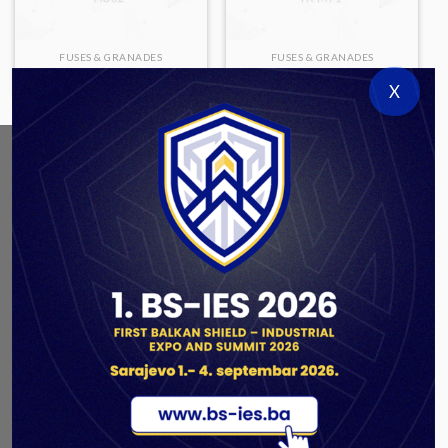
FUSES & GRANADES
FUSES & GRANADES
AU62
TK M71
X
ABOUT US
As a government authorized defense industry
concern,
Unis GROUP
is the leading exporter of weapons
and military equipment in Bosnia and Herzegovina.