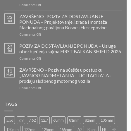
on
Comments Off
PONOVLJENI
JAVNI
ZAVRŠENO- POZIV ZA DOSTAVLJANJE
23
POZIV
Jul
PONUDA – Projektovanje, izrada i montaža
ZA
Nacionalnog paviljona Bosne i Hercegovine
DOSTAVLJANJE
on
Comments Off
PONUDA
ZAVRŠENO-
POZIV
POZIV ZA DOSTAVLJANJE PONUDA – Usluge
23
ZA
Jul
obezbjeđenja sajma FIRST BALKAN SHIELD 2026
DOSTAVLJANJE
on
Comments Off
PONUDA
POZIV
–
ZA
ZAVRŠENO – Poziv na učešće u postupku
Projektovanje,
11
DOSTAVLJANJE
izrada
May
„JAVNOG NADMETANJA – LICITACIJA“ Za
PONUDA
i
prodaju službenog motornog vozila
–
montaža
on
Comments Off
Usluge
Nacionalnog
ZAVRŠENO
obezbjeđenja
paviljona
–
sajma
Bosne
Poziv
FIRST
TAGS
i
na
BALKAN
Hercegovine
učešće
SHIELD
u
2026
5.56
7.9
7.62
12.7
60mm
81mm
82mm
105mm
postupku
„JAVNOG
120mm
122mm
125mm
155mm
A2
Blank
ER
HE