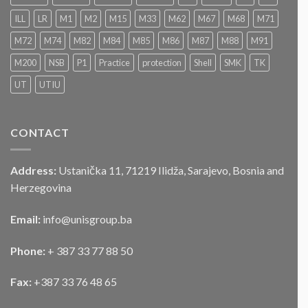
NADMETANJA
–
ILL
LR
M1
M2
M15
M33
M62
M67
M68
M71
LICITACIJA“
Za
M72
M74
M82
M84
M85
M86
M87
M88
M91
prodaju
službenog
M200
NSB
P1
Practice
protection
Shell
SMK
TK
motornog
UT
UTIU
vozila
CONTACT
Address:
Ustanička 11, 71219 Ilidža, Sarajevo, Bosnia and
Herzegovina
Email:
info@unisgroup.ba
Phone:
+ 387 33 77 88 50
Fax:
+387 33 76 48 65