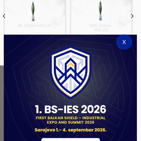
X
LARGE CALIBER AMMUNITION
LARGE CALIBER AMMUNITION
ILL 120mm M15 LR
SMK 120mm M15 LR
ABOUT US
As a government authorized defense industry
concern,
Unis GROUP
is the leading exporter of weapons
and military equipment in Bosnia and Herzegovina.