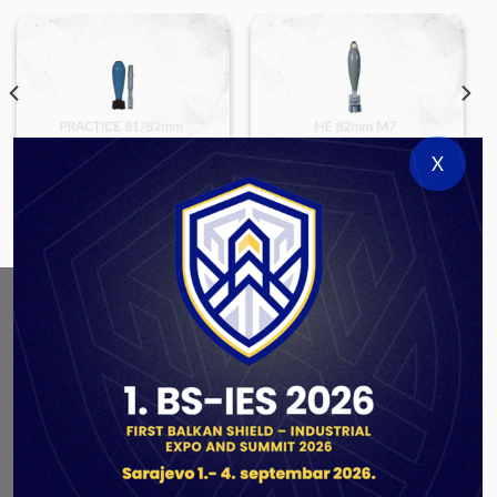
X
LARGE CALIBER AMMUNITION
LARGE CALIBER AMMUNITION
PRACTICE 81/82mm M62
HE 82mm M7
ABOUT US
As a government authorized defense industry
concern,
Unis GROUP
is the leading exporter of weapons
and military equipment in Bosnia and Herzegovina.