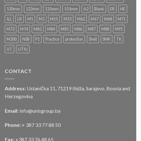
postupku
„JAVNOG
120mm
122mm
125mm
155mm
A2
Blank
ER
HE
NADMETANJA
–
ILL
LR
M1
M2
M15
M33
M62
M67
M68
M71
LICITACIJA“
Za
M72
M74
M82
M84
M85
M86
M87
M88
M91
prodaju
službenog
M200
NSB
P1
Practice
protection
Shell
SMK
TK
motornog
UT
UTIU
vozila
CONTACT
Address:
Ustanička 11, 71219 Ilidža, Sarajevo, Bosnia and
Herzegovina
Email:
info@unisgroup.ba
Phone:
+ 387 33 77 88 50
Fax:
+387 33 76 48 65