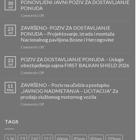
PONOVLJENI JAVNI POZIV ZA DOSTAVLJANJE
30
Jul
PONUDA
on
Comments Off
PONOVLJENI
JAVNI
ZAVRŠENO- POZIV ZA DOSTAVLJANJE
23
POZIV
Jul
PONUDA – Projektovanje, izrada i montaža
ZA
Nacionalnog paviljona Bosne i Hercegovine
DOSTAVLJANJE
on
Comments Off
PONUDA
ZAVRŠENO-
POZIV
POZIV ZA DOSTAVLJANJE PONUDA – Usluge
23
ZA
Jul
obezbjeđenja sajma FIRST BALKAN SHIELD 2026
DOSTAVLJANJE
on
Comments Off
PONUDA
POZIV
–
ZA
ZAVRŠENO – Poziv na učešće u postupku
Projektovanje,
11
DOSTAVLJANJE
izrada
May
„JAVNOG NADMETANJA – LICITACIJA“ Za
PONUDA
i
prodaju službenog motornog vozila
–
montaža
on
Comments Off
Usluge
Nacionalnog
ZAVRŠENO
obezbjeđenja
paviljona
–
sajma
Bosne
Poziv
FIRST
TAGS
i
na
BALKAN
Hercegovine
učešće
SHIELD
u
2026
5.56
7.9
7.62
12.7
60mm
81mm
82mm
105mm