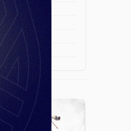
min
MUNITION
min