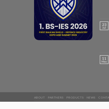
23
Jul
11
May
ABOUT
PARTNERS
PRODUCTS
NEWS
CONT
2026 ©
UnisGroup