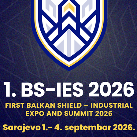
414 bar
25-30 shells/
2+1 for AM
30-35 shells/