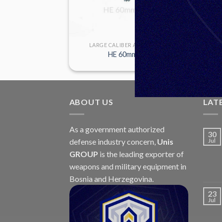
PONS
LARGE CALIBER AMMUNITION
 M90
HE 60mm M91
ABOUT US
LAT
As a government authorized
30
defense industry concern,
Unis
Jul
GROUP
is the leading exporter of
weapons and military equipment in
Bosnia and Herzegovina.
23
Jul