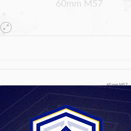
60 mm M57
2537 m
94 m
651 mm