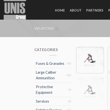
Skip
to
HOME
ABOUT
PARTNERS
content
WEAPONS
CATEGORIES
Fuses & Granades
(32)
Large Caliber
(55)
Ammunition
Protective
(7)
Equipment
Services
(3)