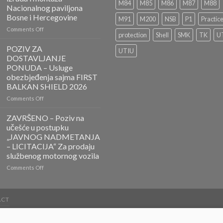
PONUDA
M84
M85
M86
M87
M88
Nacionalnog paviljona
Bosne i Hercegovine
M91
M200
NSB
P1
Practic
on
Comments Off
protection
Shell
SMK
TK
U
ZAVRŠENO-
POZIV
POZIV ZA
UTIU
ZA
DOSTAVLJANJE
DOSTAVLJANJE
PONUDA – Usluge
PONUDA
obezbjeđenja sajma FIRST
–
BALKAN SHIELD 2026
Projektovanje,
izrada
on
Comments Off
i
POZIV
montaža
ZA
ZAVRŠENO – Poziv na
Nacionalnog
DOSTAVLJANJE
učešće u postupku
paviljona
PONUDA
„JAVNOG NADMETANJA
Bosne
–
– LICITACIJA“ Za prodaju
i
Usluge
službenog motornog vozila
Hercegovine
obezbjeđenja
sajma
on
Comments Off
FIRST
ZAVRŠENO
BALKAN
–
SHIELD
Poziv
ACT
2026
na
učešće
u