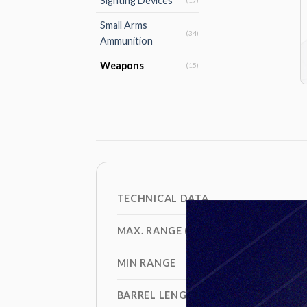
Sighting Devices
(17)
Small Arms
(34)
Ammunition
Weapons
(15)
TECHNICAL DATA
MAX. RANGE (WITH HE PROJECTILE)
MIN RANGE
BARREL LENGTH