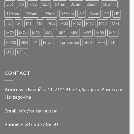
u
2026
5.56
7.9
7.62
12.7
60mm
81mm
82mm
105mm
postupku
„JAVNOG
120mm
122mm
125mm
155mm
A2
Blank
ER
HE
NADMETANJA
–
ILL
LR
M1
M2
M15
M33
M62
M67
M68
M71
LICITACIJA“
Za
M72
M74
M82
M84
M85
M86
M87
M88
M91
prodaju
službenog
M200
NSB
P1
Practice
protection
Shell
SMK
TK
motornog
UT
UTIU
vozila
CONTACT
Address:
Ustanička 11, 71219 Ilidža, Sarajevo, Bosnia and
Herzegovina
Email:
info@unisgroup.ba
Phone:
+ 387 33 77 88 50