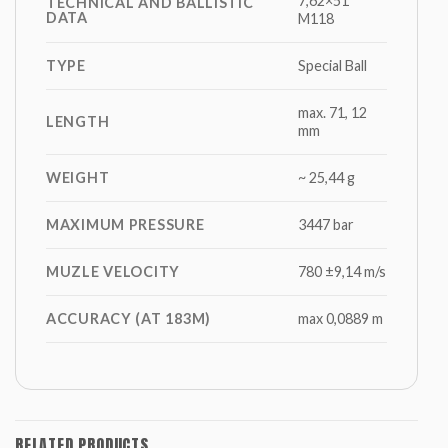
7,62×51
TECHNICAL AND BALLISTIC
DATA
M118
TYPE
Special Ball
max. 71, 12
LENGTH
mm
WEIGHT
~ 25,44 g
MAXIMUM PRESSURE
3447 bar
MUZLE VELOCITY
780 ±9,14 m/s
ACCURACY (AT 183M)
max 0,0889 m
RELATED PRODUCTS