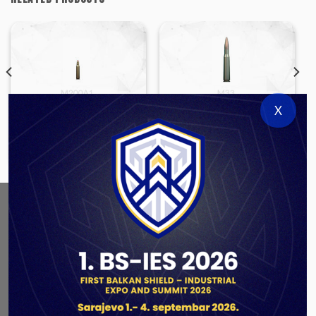
X
SMALL ARMS AMMUNITION
SMALL ARMS AMMUNITION
5,56×45 M200 A1
12,7×99 M33 – Sniper
ABOUT US
As a government authorized defense industry
concern,
Unis GROUP
is the leading exporter of weapons
and military equipment in Bosnia and Herzegovina.