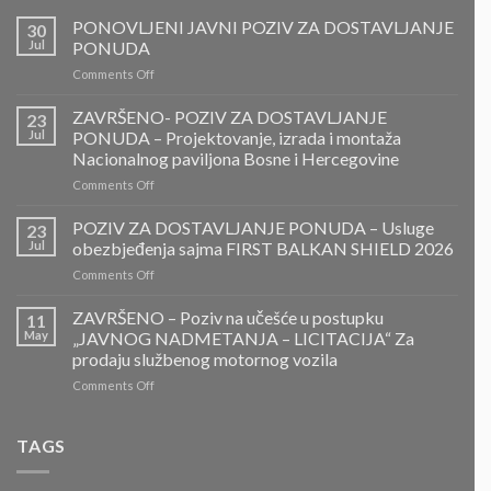
PONOVLJENI JAVNI POZIV ZA DOSTAVLJANJE
30
Jul
PONUDA
on
Comments Off
PONOVLJENI
JAVNI
ZAVRŠENO- POZIV ZA DOSTAVLJANJE
23
POZIV
Jul
PONUDA – Projektovanje, izrada i montaža
ZA
Nacionalnog paviljona Bosne i Hercegovine
DOSTAVLJANJE
on
Comments Off
PONUDA
ZAVRŠENO-
POZIV
POZIV ZA DOSTAVLJANJE PONUDA – Usluge
23
ZA
Jul
obezbjeđenja sajma FIRST BALKAN SHIELD 2026
DOSTAVLJANJE
on
Comments Off
PONUDA
POZIV
–
ZA
ZAVRŠENO – Poziv na učešće u postupku
Projektovanje,
11
DOSTAVLJANJE
izrada
May
„JAVNOG NADMETANJA – LICITACIJA“ Za
PONUDA
i
prodaju službenog motornog vozila
–
montaža
on
Comments Off
Usluge
Nacionalnog
ZAVRŠENO
obezbjeđenja
paviljona
–
sajma
Bosne
Poziv
FIRST
TAGS
i
na
BALKAN
Hercegovine
učešće
SHIELD