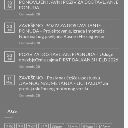
PONOVLJENI JAVNI POZIV ZA DOSTAVLJANJE
30
Jul
PONUDA
on
Comments Off
PONOVLJENI
JAVNI
ZAVRŠENO- POZIV ZA DOSTAVLJANJE
23
POZIV
Jul
PONUDA – Projektovanje, izrada i montaža
ZA
Nacionalnog paviljona Bosne i Hercegovine
DOSTAVLJANJE
on
Comments Off
PONUDA
ZAVRŠENO-
POZIV
POZIV ZA DOSTAVLJANJE PONUDA – Usluge
23
ZA
Jul
obezbjeđenja sajma FIRST BALKAN SHIELD 2026
DOSTAVLJANJE
on
Comments Off
PONUDA
POZIV
–
ZA
ZAVRŠENO – Poziv na učešće u postupku
Projektovanje,
11
DOSTAVLJANJE
izrada
May
„JAVNOG NADMETANJA – LICITACIJA“ Za
PONUDA
i
prodaju službenog motornog vozila
–
montaža
on
Comments Off
Usluge
Nacionalnog
ZAVRŠENO
obezbjeđenja
paviljona
–
sajma
Bosne
Poziv
FIRST
TAGS
i
na
BALKAN
Hercegovine
učešće
SHIELD
u
2026
5.56
7.9
7.62
12.7
60mm
81mm
82mm
105mm