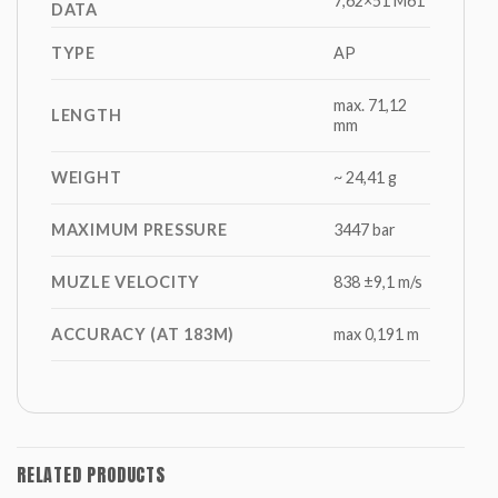
7,62×51 M61
DATA
TYPE
AP
max. 71,12
LENGTH
mm
WEIGHT
~ 24,41 g
MAXIMUM PRESSURE
3447 bar
MUZLE VELOCITY
838 ±9,1 m/s
ACCURACY (AT 183M)
max 0,191 m
RELATED PRODUCTS