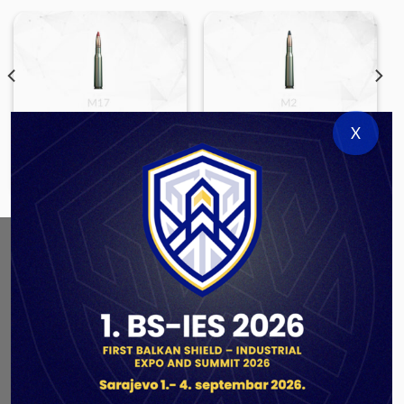
X
SMALL ARMS AMMUNITION
SMALL ARMS AMMUNITION
12,7×99 M17
12,7×99 M2
ABOUT US
As a government authorized defense industry
concern,
Unis GROUP
is the leading exporter of weapons
and military equipment in Bosnia and Herzegovina.