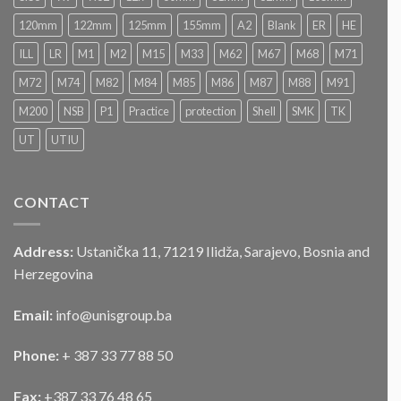
postupku
„JAVNOG
120mm
122mm
125mm
155mm
A2
Blank
ER
HE
NADMETANJA
–
ILL
LR
M1
M2
M15
M33
M62
M67
M68
M71
LICITACIJA“
Za
M72
M74
M82
M84
M85
M86
M87
M88
M91
prodaju
službenog
M200
NSB
P1
Practice
protection
Shell
SMK
TK
motornog
UT
UTIU
vozila
CONTACT
Address:
Ustanička 11, 71219 Ilidža, Sarajevo, Bosnia and
Herzegovina
Email:
info@unisgroup.ba
Phone:
+ 387 33 77 88 50
Fax:
+387 33 76 48 65