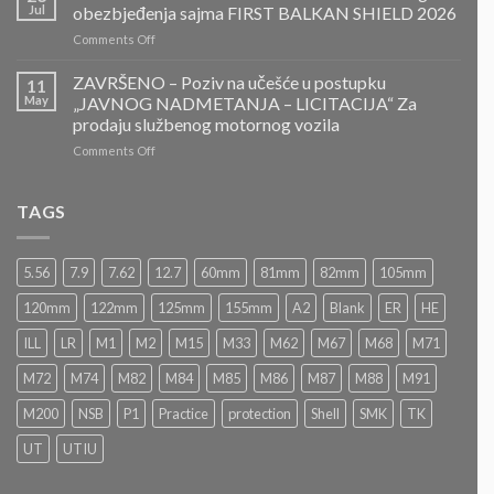
ZA
Jul
obezbjeđenja sajma FIRST BALKAN SHIELD 2026
DOSTAVLJANJE
on
Comments Off
PONUDA
POZIV
–
ZA
ZAVRŠENO – Poziv na učešće u postupku
Projektovanje,
11
DOSTAVLJANJE
izrada
May
„JAVNOG NADMETANJA – LICITACIJA“ Za
PONUDA
i
prodaju službenog motornog vozila
–
montaža
on
Comments Off
Usluge
Nacionalnog
ZAVRŠENO
obezbjeđenja
paviljona
–
sajma
Bosne
Poziv
FIRST
TAGS
i
na
BALKAN
Hercegovine
učešće
SHIELD
u
2026
5.56
7.9
7.62
12.7
60mm
81mm
82mm
105mm
postupku
„JAVNOG
120mm
122mm
125mm
155mm
A2
Blank
ER
HE
NADMETANJA
–
ILL
LR
M1
M2
M15
M33
M62
M67
M68
M71
LICITACIJA“
Za
M72
M74
M82
M84
M85
M86
M87
M88
M91
prodaju
službenog
M200
NSB
P1
Practice
protection
Shell
SMK
TK
motornog
UT
UTIU
vozila