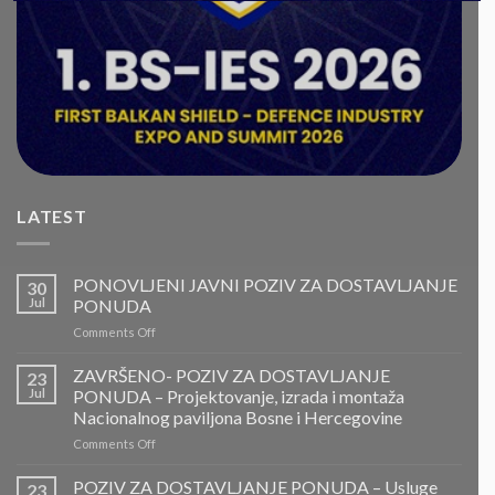
LATEST
PONOVLJENI JAVNI POZIV ZA DOSTAVLJANJE
30
Jul
PONUDA
on
Comments Off
PONOVLJENI
JAVNI
ZAVRŠENO- POZIV ZA DOSTAVLJANJE
23
POZIV
Jul
PONUDA – Projektovanje, izrada i montaža
ZA
Nacionalnog paviljona Bosne i Hercegovine
DOSTAVLJANJE
on
Comments Off
PONUDA
ZAVRŠENO-
POZIV
POZIV ZA DOSTAVLJANJE PONUDA – Usluge
23