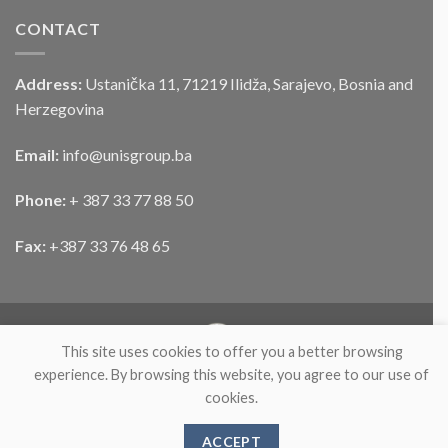
CONTACT
Address:
Ustanička 11, 71219 Ilidža, Sarajevo, Bosnia and
Herzegovina
Email:
info@unisgroup.ba
Phone:
+ 387 33 77 88 50
Fax:
+387 33 76 48 65
This site uses cookies to offer you a better browsing
experience. By browsing this website, you agree to our use of
cookies.
ABOUT
PARTNERS
PRODUCTS
NEWS
CONTACT
2026 ©
UnisGroup
ACCEPT