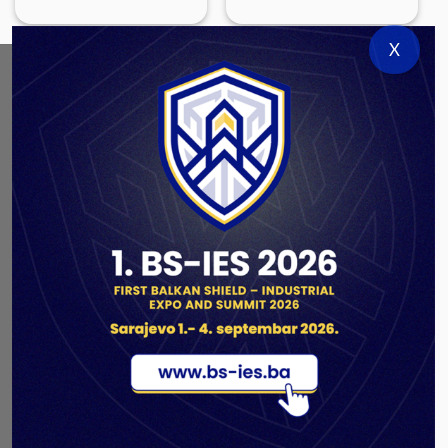
X
ABOUT US
As a government authorized defense industry
concern,
Unis GROUP
is the leading exporter of weapons
and military equipment in Bosnia and Herzegovina.