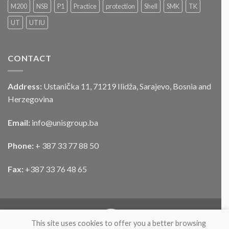
službenog
M200
NSB
P1
Practice
protection
Shell
SMK
TK
motornog
UT
UTIU
vozila
CONTACT
Address:
Ustanička 11, 71219 Ilidža, Sarajevo, Bosnia and
Herzegovina
Email:
info@unisgroup.ba
Phone:
+ 387 33 77 88 50
Fax:
+387 33 76 48 65
This site uses cookies to offer you a better browsing