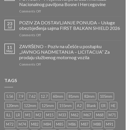
ZA
Nacionalnog paviljona Bosne i Hercegovine
DOSTAVLJANJE
on
Comments Off
PONUDA
ZAVRŠENO-
POZIV
POZIV ZA DOSTAVLJANJE PONUDA – Usluge
23
ZA
Jul
obezbjeđenja sajma FIRST BALKAN SHIELD 2026
DOSTAVLJANJE
on
Comments Off
PONUDA
POZIV
–
ZA
ZAVRŠENO – Poziv na učešće u postupku
Projektovanje,
11
DOSTAVLJANJE
izrada
May
„JAVNOG NADMETANJA – LICITACIJA“ Za
PONUDA
i
prodaju službenog motornog vozila
–
montaža
on
Comments Off
Usluge
Nacionalnog
ZAVRŠENO
obezbjeđenja
paviljona
–
sajma
Bosne
Poziv
FIRST
TAGS
i
na
BALKAN
Hercegovine
učešće
SHIELD
u
2026
5.56
7.9
7.62
12.7
60mm
81mm
82mm
105mm
postupku
„JAVNOG
120mm
122mm
125mm
155mm
A2
Blank
ER
HE
NADMETANJA
–
ILL
LR
M1
M2
M15
M33
M62
M67
M68
M71
LICITACIJA“
Za
M72
M74
M82
M84
M85
M86
M87
M88
M91
prodaju