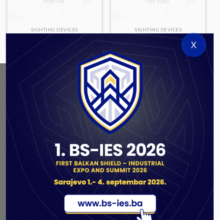
SIGHTING DEVICES
SIGHTING DEVICES
NSB-4A
ON M80
X
ABOUT US
As a government authorized defense industry
concern,
Unis GROUP
is the leading exporter of weapons
and military equipment in Bosnia and Herzegovina.