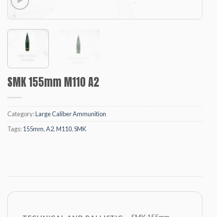
SMK 155mm M110 A2
Category:
Large Caliber Ammunition
Tags:
155mm
,
A2
,
M110
,
SMK