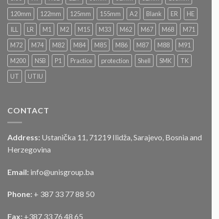
postupku
„JAVNOG
120mm
122mm
125mm
155mm
A2
Blank
ER
HE
NADMETANJA
–
ILL
LR
M1
M2
M15
M33
M62
M67
M68
M71
LICITACIJA“
Za
M72
M74
M82
M84
M85
M86
M87
M88
M91
prodaju
službenog
M200
NSB
P1
Practice
protection
Shell
SMK
TK
motornog
UT
UTIU
vozila
CONTACT
Address:
Ustanička 11, 71219 Ilidža, Sarajevo, Bosnia and
Herzegovina
Email:
info@unisgroup.ba
Phone:
+ 387 33 77 88 50
Fax:
+387 33 76 48 65