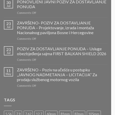
PONOVLJENI JAVNI POZIV ZA DOSTAVLJANJE
30
Jul
PONUDA
on
Comments Off
PONOVLJENI
JAVNI
ZAVRŠENO- POZIV ZA DOSTAVLJANJE
23
POZIV
Jul
PONUDA – Projektovanje, izrada i montaža
ZA
Nacionalnog paviljona Bosne i Hercegovine
DOSTAVLJANJE
on
Comments Off
PONUDA
ZAVRŠENO-
POZIV
POZIV ZA DOSTAVLJANJE PONUDA – Usluge
23
ZA
Jul
obezbjeđenja sajma FIRST BALKAN SHIELD 2026
DOSTAVLJANJE
on
Comments Off
PONUDA
POZIV
–
ZA
ZAVRŠENO – Poziv na učešće u postupku
Projektovanje,
11
DOSTAVLJANJE
izrada
May
„JAVNOG NADMETANJA – LICITACIJA“ Za
PONUDA
i
prodaju službenog motornog vozila
–
montaža
on
Comments Off
Usluge
Nacionalnog
ZAVRŠENO
obezbjeđenja
paviljona
–
sajma
Bosne
Poziv
FIRST
TAGS
i
na
BALKAN
Hercegovine
učešće
SHIELD
u
2026
5.56
7.9
7.62
12.7
60mm
81mm
82mm
105mm