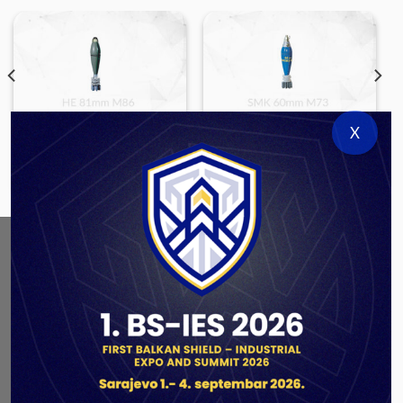
X
LARGE CALIBER AMMUNITION
LARGE CALIBER AMMUNITION
HE 81mm M86
SMK 60mm M73
ABOUT US
As a government authorized defense industry
concern,
Unis GROUP
is the leading exporter of weapons
and military equipment in Bosnia and Herzegovina.