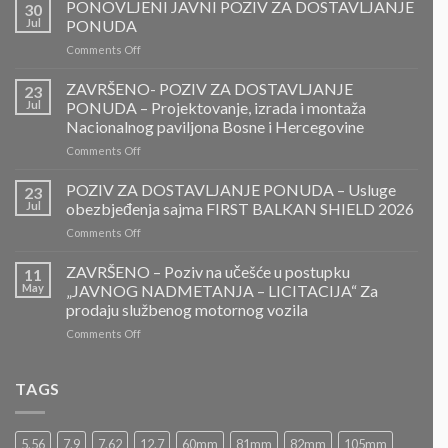
PONOVLJENI JAVNI POZIV ZA DOSTAVLJANJE
30
Jul
PONUDA
on
Comments Off
PONOVLJENI
JAVNI
ZAVRŠENO- POZIV ZA DOSTAVLJANJE
23
POZIV
Jul
PONUDA – Projektovanje, izrada i montaža
ZA
Nacionalnog paviljona Bosne i Hercegovine
DOSTAVLJANJE
on
Comments Off
PONUDA
ZAVRŠENO-
POZIV
POZIV ZA DOSTAVLJANJE PONUDA – Usluge
23
ZA
Jul
obezbjeđenja sajma FIRST BALKAN SHIELD 2026
DOSTAVLJANJE
on
Comments Off
PONUDA
POZIV
–
ZA
ZAVRŠENO – Poziv na učešće u postupku
Projektovanje,
11
DOSTAVLJANJE
izrada
May
„JAVNOG NADMETANJA – LICITACIJA“ Za
PONUDA
i
prodaju službenog motornog vozila
–
montaža
on
Comments Off
Usluge
Nacionalnog
ZAVRŠENO
obezbjeđenja
paviljona
–
sajma
Bosne
Poziv
FIRST
TAGS
i
na
BALKAN
Hercegovine
učešće
SHIELD
u
2026
5.56
7.9
7.62
12.7
60mm
81mm
82mm
105mm