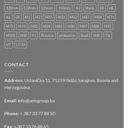
postupku
„JAVNOG
120mm
122mm
125mm
155mm
A2
Blank
ER
HE
NADMETANJA
–
ILL
LR
M1
M2
M15
M33
M62
M67
M68
M71
LICITACIJA“
Za
M72
M74
M82
M84
M85
M86
M87
M88
M91
prodaju
službenog
M200
NSB
P1
Practice
protection
Shell
SMK
TK
motornog
UT
UTIU
vozila
CONTACT
Address:
Ustanička 11, 71219 Ilidža, Sarajevo, Bosnia and
Herzegovina
Email:
info@unisgroup.ba
Phone:
+ 387 33 77 88 50
Fax:
+387 33 76 48 65