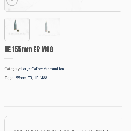
HE 155mm ER M88
Category:
Large Caliber Ammunition
Tags:
155mm
,
ER
,
HE
,
M88