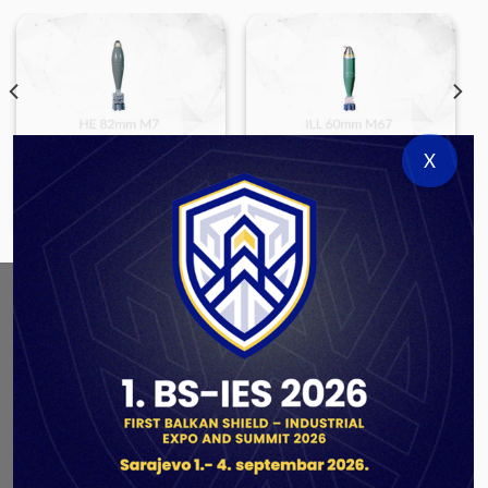
X
LARGE CALIBER AMMUNITION
LARGE CALIBER AMMUNITION
HE 82mm M7
ILL 60mm M67
ABOUT US
As a government authorized defense industry
concern,
Unis GROUP
is the leading exporter of weapons
and military equipment in Bosnia and Herzegovina.