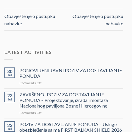
Obavještenje o postupku
Obavještenje o postupku
nabavke
nabavke
LATEST ACTIVITIES
PONOVLJENI JAVNI POZIV ZA DOSTAVLJANJE
30
Jul
PONUDA
on
Comments Off
PONOVLJENI
JAVNI
ZAVRŠENO- POZIV ZA DOSTAVLJANJE
23
POZIV
Jul
PONUDA – Projektovanje, izrada i montaža
ZA
Nacionalnog paviljona Bosne i Hercegovine
DOSTAVLJANJE
on
Comments Off
PONUDA
ZAVRŠENO-
POZIV
POZIV ZA DOSTAVLJANJE PONUDA – Usluge
23
ZA
Jul
obezbjeđenja sajma FIRST BALKAN SHIELD 2026