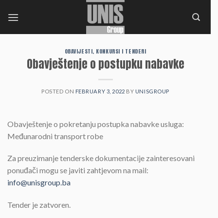
Skip
to
content
OBAVIJESTI, KONKURSI I TENDERI
Obavještenje o postupku nabavke
POSTED ON
FEBRUARY 3, 2022
BY
UNISGROUP
Obavještenje o pokretanju postupka nabavke usluga:
Međunarodni transport robe
Za preuzimanje tenderske dokumentacije zainteresovani
ponuđači mogu se javiti zahtjevom na mail:
info@unisgroup.ba
Tender je zatvoren.