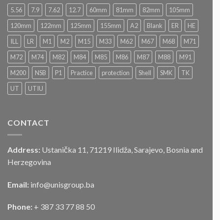
u
2026
5.56
7.9
7.62
12.7
60mm
81mm
82mm
105mm
postupku
„JAVNOG
120mm
122mm
125mm
155mm
A2
Blank
ER
HE
NADMETANJA
–
ILL
LR
M1
M2
M15
M33
M62
M67
M68
M71
LICITACIJA“
Za
M72
M74
M82
M84
M85
M86
M87
M88
M91
prodaju
službenog
M200
NSB
P1
Practice
protection
Shell
SMK
TK
motornog
UT
UTIU
vozila
CONTACT
Address:
Ustanička 11, 71219 Ilidža, Sarajevo, Bosnia and
Herzegovina
Email:
info@unisgroup.ba
Phone:
+ 387 33 77 88 50