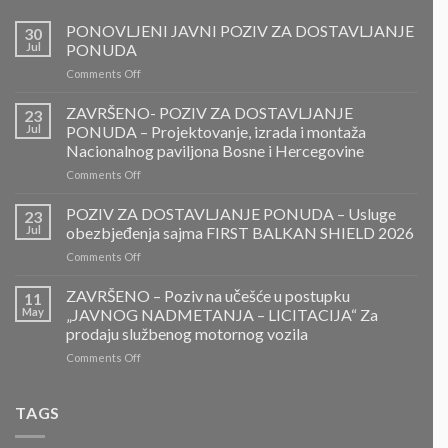
PONOVLJENI JAVNI POZIV ZA DOSTAVLJANJE
30
Jul
PONUDA
on
Comments Off
PONOVLJENI
JAVNI
ZAVRŠENO- POZIV ZA DOSTAVLJANJE
23
POZIV
Jul
PONUDA – Projektovanje, izrada i montaža
ZA
Nacionalnog paviljona Bosne i Hercegovine
DOSTAVLJANJE
on
Comments Off
PONUDA
ZAVRŠENO-
POZIV
POZIV ZA DOSTAVLJANJE PONUDA – Usluge
23
ZA
Jul
obezbjeđenja sajma FIRST BALKAN SHIELD 2026
DOSTAVLJANJE
on
Comments Off
PONUDA
POZIV
–
ZA
ZAVRŠENO – Poziv na učešće u postupku
Projektovanje,
11
DOSTAVLJANJE
izrada
May
„JAVNOG NADMETANJA – LICITACIJA“ Za
PONUDA
i
prodaju službenog motornog vozila
–
montaža
on
Comments Off
Usluge
Nacionalnog
ZAVRŠENO
obezbjeđenja
paviljona
–
sajma
Bosne
Poziv
FIRST
TAGS
i
na
BALKAN
Hercegovine
učešće
SHIELD