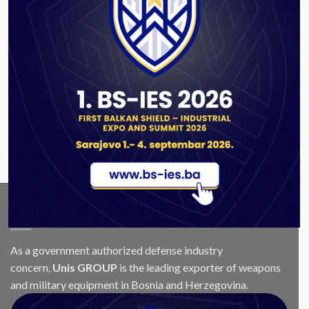
Company Activities
(2)
Exhibitions
(4)
Obavijesti, Konkursi i Tenderi
(17)
Uncategorized
(3)
ABOUT US
As a government authorized defense industry
concern,
Unis GROUP
is the leading exporter of weapons
and military equipment in Bosnia and Herzegovina.