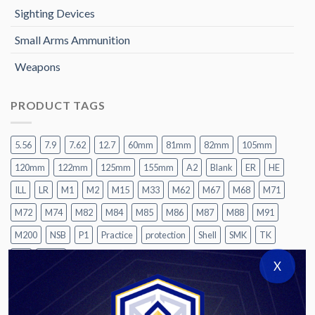
Sighting Devices
Small Arms Ammunition
Weapons
PRODUCT TAGS
5.56
7.9
7.62
12.7
60mm
81mm
82mm
105mm
120mm
122mm
125mm
155mm
A2
Blank
ER
HE
ILL
LR
M1
M2
M15
M33
M62
M67
M68
M71
M72
M74
M82
M84
M85
M86
M87
M88
M91
M200
NSB
P1
Practice
protection
Shell
SMK
TK
UT
UTIU
X
CATEGORIES