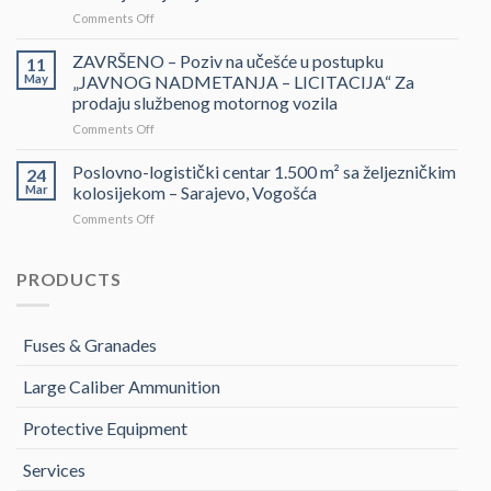
DOSTAVLJANJE
on
Comments Off
PONUDA
POZIV
–
ZA
ZAVRŠENO – Poziv na učešće u postupku
Projektovanje,
11
DOSTAVLJANJE
izrada
May
„JAVNOG NADMETANJA – LICITACIJA“ Za
PONUDA
i
prodaju službenog motornog vozila
–
montaža
on
Comments Off
Usluge
Nacionalnog
ZAVRŠENO
obezbjeđenja
paviljona
–
sajma
Poslovno-logistički centar 1.500 m² sa željezničkim
Bosne
24
Poziv
FIRST
i
Mar
kolosijekom – Sarajevo, Vogošća
na
BALKAN
Hercegovine
on
Comments Off
učešće
SHIELD
Poslovno-
u
2026
logistički
postupku
centar
PRODUCTS
„JAVNOG
1.500
NADMETANJA
m²
–
sa
LICITACIJA“
Fuses & Granades
željezničkim
Za
kolosijekom
prodaju
Large Caliber Ammunition
–
službenog
Sarajevo,
motornog
Vogošća
Protective Equipment
vozila
Services