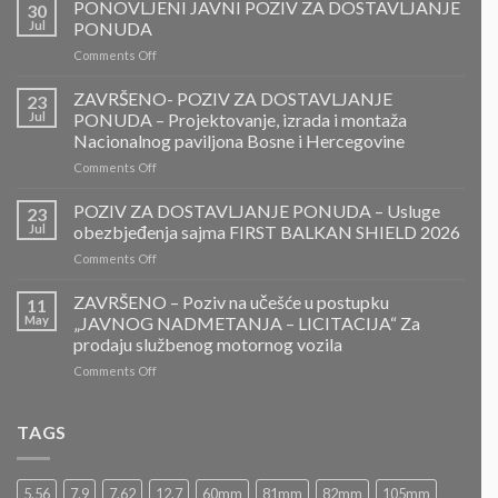
PONOVLJENI JAVNI POZIV ZA DOSTAVLJANJE
30
Jul
PONUDA
on
Comments Off
PONOVLJENI
JAVNI
ZAVRŠENO- POZIV ZA DOSTAVLJANJE
23
POZIV
Jul
PONUDA – Projektovanje, izrada i montaža
ZA
Nacionalnog paviljona Bosne i Hercegovine
DOSTAVLJANJE
on
Comments Off
PONUDA
ZAVRŠENO-
POZIV
POZIV ZA DOSTAVLJANJE PONUDA – Usluge
23
ZA
Jul
obezbjeđenja sajma FIRST BALKAN SHIELD 2026
DOSTAVLJANJE
on
Comments Off
PONUDA
POZIV
–
ZA
ZAVRŠENO – Poziv na učešće u postupku
Projektovanje,
11
DOSTAVLJANJE
izrada
May
„JAVNOG NADMETANJA – LICITACIJA“ Za
PONUDA
i
prodaju službenog motornog vozila
–
montaža
on
Comments Off
Usluge
Nacionalnog
ZAVRŠENO
obezbjeđenja
paviljona
–
sajma
Bosne
Poziv
FIRST
TAGS
i
na
BALKAN
Hercegovine
učešće
SHIELD
u
2026
5.56
7.9
7.62
12.7
60mm
81mm
82mm
105mm