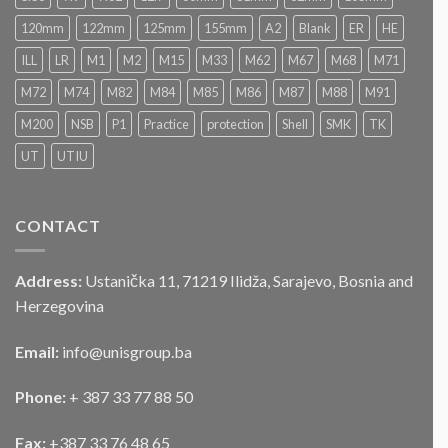
postupku
„JAVNOG
120mm
122mm
125mm
155mm
A2
Blank
ER
HE
NADMETANJA
–
ILL
LR
M1
M2
M15
M33
M62
M67
M68
M71
LICITACIJA“
Za
M72
M74
M82
M84
M85
M86
M87
M88
M91
prodaju
službenog
M200
NSB
P1
Practice
protection
Shell
SMK
TK
motornog
UT
UTIU
vozila
CONTACT
Address:
Ustanička 11, 71219 Ilidža, Sarajevo, Bosnia and
Herzegovina
Email:
info@unisgroup.ba
Phone:
+ 387 33 77 88 50
Fax:
+387 33 76 48 65