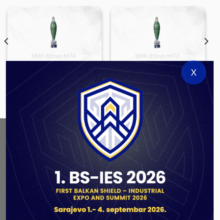
X
LARGE CALIBER AMMUNITION
LARGE CALIBER AMMUNITION
SMK 82mm M74
SMK 81mm M72
ABOUT US
As a government authorized defense industry
concern,
Unis GROUP
is the leading exporter of weapons
and military equipment in Bosnia and Herzegovina.