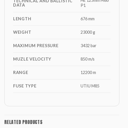
HE 125mm M86
TECHNICAL AND BALLISTIC
DATA
P1
LENGTH
676 mm
WEIGHT
23000 g
MAXIMUM PRESSURE
3432 bar
MUZLE VELOCITY
850 m/s
RANGE
12200 m
FUSE TYPE
UTIU M85
RELATED PRODUCTS