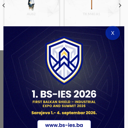
FUSES & GRANADES
FUSES & GRANADES
X
AU62
TK M40 A1
ABOUT US
As a government authorized defense industry
concern,
Unis GROUP
is the leading exporter of weapons
and military equipment in Bosnia and Herzegovina.