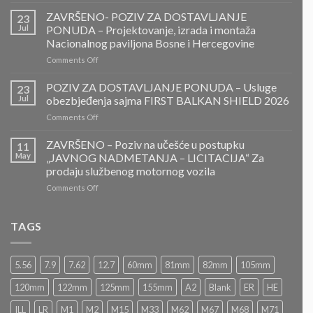
PONOVLJENI
JAVNI
ZAVRŠENO- POZIV ZA DOSTAVLJANJE
23
POZIV
Jul
PONUDA – Projektovanje, izrada i montaža
ZA
Nacionalnog paviljona Bosne i Hercegovine
DOSTAVLJANJE
on
Comments Off
PONUDA
ZAVRŠENO-
POZIV
POZIV ZA DOSTAVLJANJE PONUDA – Usluge
23
ZA
Jul
obezbjeđenja sajma FIRST BALKAN SHIELD 2026
DOSTAVLJANJE
on
Comments Off
PONUDA
POZIV
–
ZA
ZAVRŠENO – Poziv na učešće u postupku
Projektovanje,
11
DOSTAVLJANJE
izrada
May
„JAVNOG NADMETANJA – LICITACIJA“ Za
PONUDA
i
prodaju službenog motornog vozila
–
montaža
on
Comments Off
Usluge
Nacionalnog
ZAVRŠENO
obezbjeđenja
paviljona
–
sajma
Bosne
Poziv
FIRST
TAGS
i
na
BALKAN
Hercegovine
učešće
SHIELD
u
2026
5.56
7.9
7.62
12.7
60mm
81mm
82mm
105mm
postupku
„JAVNOG
120mm
122mm
125mm
155mm
A2
Blank
ER
HE
NADMETANJA
–
ILL
LR
M1
M2
M15
M33
M62
M67
M68
M71