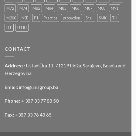
LICITACIJA“
Za
M72
M74
M82
M84
M85
M86
M87
M88
M91
prodaju
službenog
M200
NSB
P1
Practice
protection
Shell
SMK
TK
motornog
UT
UTIU
vozila
CONTACT
Address:
Ustanička 11, 71219 Ilidža, Sarajevo, Bosnia and
Herzegovina
Email:
info@unisgroup.ba
Phone:
+ 387 33 77 88 50
Fax:
+387 33 76 48 65