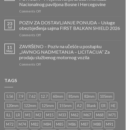
ZA
Nacionalnog paviljona Bosne i Hercegovine
DOSTAVLJANJE
on
Comments Off
PONUDA
ZAVRŠENO-
POZIV
POZIV ZA DOSTAVLJANJE PONUDA – Usluge
23
ZA
Jul
obezbjeđenja sajma FIRST BALKAN SHIELD 2026
DOSTAVLJANJE
on
Comments Off
PONUDA
POZIV
–
ZA
ZAVRŠENO – Poziv na učešće u postupku
Projektovanje,
11
DOSTAVLJANJE
izrada
May
„JAVNOG NADMETANJA – LICITACIJA“ Za
PONUDA
i
prodaju službenog motornog vozila
–
montaža
on
Comments Off
Usluge
Nacionalnog
ZAVRŠENO
obezbjeđenja
paviljona
–
sajma
Bosne
Poziv
FIRST
TAGS
i
na
BALKAN
Hercegovine
učešće
SHIELD
u
2026
5.56
7.9
7.62
12.7
60mm
81mm
82mm
105mm
postupku
„JAVNOG
120mm
122mm
125mm
155mm
A2
Blank
ER
HE
NADMETANJA
–
ILL
LR
M1
M2
M15
M33
M62
M67
M68
M71
LICITACIJA“
Za
M72
M74
M82
M84
M85
M86
M87
M88
M91
prodaju