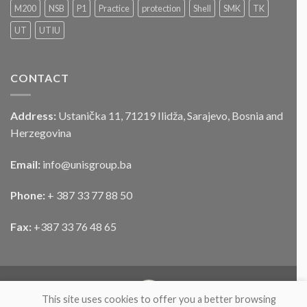
službenog
M200
NSB
P1
Practice
protection
Shell
SMK
TK
motornog
UT
UTIU
vozila
CONTACT
Address:
Ustanička 11, 71219 Ilidža, Sarajevo, Bosnia and
Herzegovina
Email:
info@unisgroup.ba
Phone:
+ 387 33 77 88 50
Fax:
+387 33 76 48 65
This site uses cookies to offer you a better browsing