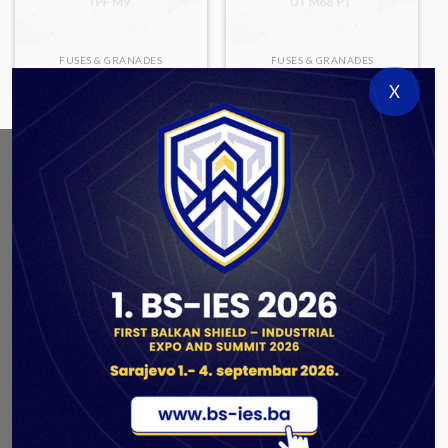
FUSES & GRANADES
FUSES & GRANADES
TPF M9
UT M68 P1
X
ABOUT US
As a government authorized defense industry
concern,
Unis GROUP
is the leading exporter of weapons
and military equipment in Bosnia and Herzegovina.