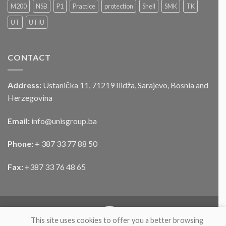
službenog
M200
NSB
P1
Practice
protection
Shell
SMK
TK
motornog
UT
UTIU
vozila
CONTACT
Address:
Ustanička 11, 71219 Ilidža, Sarajevo, Bosnia and
Herzegovina
Email:
info@unisgroup.ba
Phone:
+ 387 33 77 88 50
Fax:
+387 33 76 48 65
This site uses cookies to offer you a better browsing