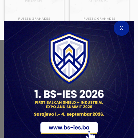
FUSES & GRANADES
FUSES & GRANADES
HE DP M9
UT M68 P1
X
ABOUT US
As a government authorized defense industry
concern,
Unis GROUP
is the leading exporter of weapons
and military equipment in Bosnia and Herzegovina.