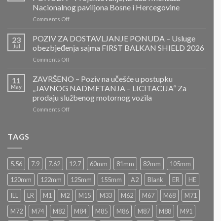
ZA
Nacionalnog paviljona Bosne i Hercegovine
DOSTAVLJANJE
on
Comments Off
PONUDA
ZAVRŠENO-
POZIV
POZIV ZA DOSTAVLJANJE PONUDA – Usluge
23
ZA
Jul
obezbjeđenja sajma FIRST BALKAN SHIELD 2026
DOSTAVLJANJE
on
Comments Off
PONUDA
POZIV
–
ZA
ZAVRŠENO – Poziv na učešće u postupku
Projektovanje,
11
DOSTAVLJANJE
izrada
May
„JAVNOG NADMETANJA – LICITACIJA“ Za
PONUDA
i
prodaju službenog motornog vozila
–
montaža
on
Comments Off
Usluge
Nacionalnog
ZAVRŠENO
obezbjeđenja
paviljona
–
sajma
Bosne
Poziv
FIRST
TAGS
i
na
BALKAN
Hercegovine
učešće
SHIELD
u
2026
5.56
7.9
7.62
12.7
60mm
81mm
82mm
105mm
postupku
„JAVNOG
120mm
122mm
125mm
155mm
A2
Blank
ER
HE
NADMETANJA
–
ILL
LR
M1
M2
M15
M33
M62
M67
M68
M71
LICITACIJA“
Za
M72
M74
M82
M84
M85
M86
M87
M88
M91
prodaju