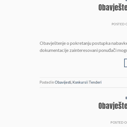
Obavješt
POSTED 
Obavještenje o pokretanju postupka nabavke
dokumentacije zainteresovani ponuđači mogu s
Posted in
Obavijesti, Konkursi i Tenderi
O
Obavješt
POSTED 