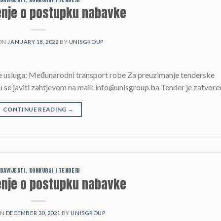
enje o postupku nabavke
ON
JANUARY 18, 2022
BY
UNISGROUP
 usluga: Međunarodni transport robe Za preuzimanje tenderske
e javiti zahtjevom na mail: info@unisgroup.ba Tender je zatvore
CONTINUE READING
→
BAVIJESTI, KONKURSI I TENDERI
enje o postupku nabavke
ON
DECEMBER 30, 2021
BY
UNISGROUP