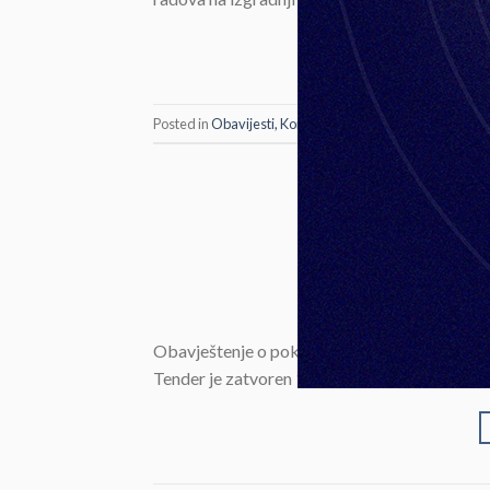
Posted in
Obavijesti, Konkursi i Tenderi
O
Oba
POSTED 
Obavještenje o pokretanju postupka nabavke 
Tender je zatvoren 14.12.2020 godine.