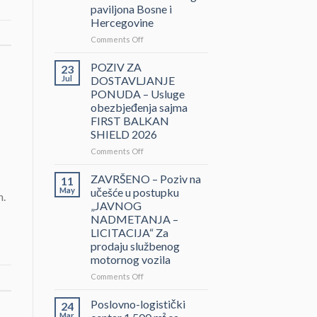
paviljona Bosne i
Hercegovine
on
Comments Off
ZAVRŠENO-
POZIV
POZIV ZA
23
ZA
Jul
DOSTAVLJANJE
DOSTAVLJANJE
PONUDA – Usluge
PONUDA
obezbjeđenja sajma
–
FIRST BALKAN
Projektovanje,
SHIELD 2026
izrada
i
on
Comments Off
montaža
POZIV
Nacionalnog
ZA
ZAVRŠENO – Poziv na
11
paviljona
DOSTAVLJANJE
May
učešće u postupku
n.
Bosne
PONUDA
„JAVNOG
i
–
NADMETANJA –
Hercegovine
Usluge
LICITACIJA“ Za
obezbjeđenja
prodaju službenog
sajma
motornog vozila
FIRST
BALKAN
on
Comments Off
SHIELD
ZAVRŠENO
2026
–
Poslovno-logistički
24
Poziv
Mar