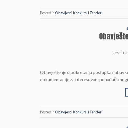
Posted in
Obavijesti, Konkursi i Tenderi
O
Obavješt
POSTED
Obavještenje o pokretanju postupka nabavke
dokumentacije zainteresovani ponuđači mogu s
Posted in
Obavijesti, Konkursi i Tenderi
O