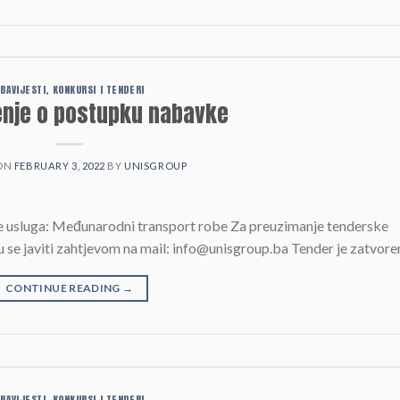
BAVIJESTI, KONKURSI I TENDERI
enje o postupku nabavke
 ON
FEBRUARY 3, 2022
BY
UNISGROUP
 usluga: Međunarodni transport robe Za preuzimanje tenderske
e javiti zahtjevom na mail: info@unisgroup.ba Tender je zatvore
CONTINUE READING
→
BAVIJESTI, KONKURSI I TENDERI