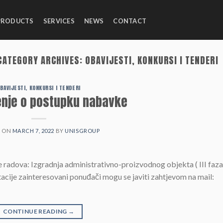
PRODUCTS
SERVICES
NEWS
CONTACT
CATEGORY ARCHIVES:
OBAVIJESTI, KONKURSI I TENDERI
BAVIJESTI, KONKURSI I TENDERI
enje o postupku nabavke
D ON
MARCH 7, 2022
BY
UNISGROUP
adova: Izgradnja administrativno-proizvodnog objekta ( III faza 
cije zainteresovani ponuđači mogu se javiti zahtjevom na mail:
CONTINUE READING
→