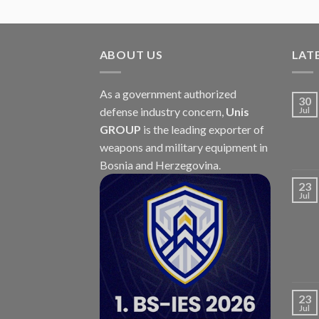
ABOUT US
LAT
As a government authorized
30
defense industry concern,
Unis
Jul
GROUP
is the leading exporter of
weapons and military equipment in
Bosnia and Herzegovina.
23
Jul
23
Jul