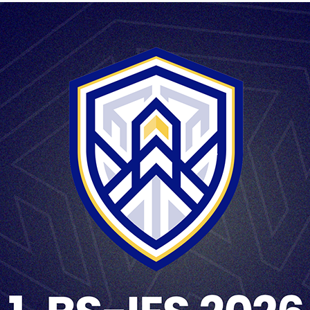
adova: Izgradnja administrativno-proizvodnog objekta ( III faza
teresovani ponuđači mogu se javiti zahtjevom na mail:
CONTINUE READING
→
BAVIJESTI, KONKURSI I TENDERI
vještenje o nabavci
ON
DECEMBER 17, 2020
BY
UNISGROUP
 usluge: Vršenje stručnog nadzora nad izvođenjem građevinskih
og objekta (II faza).