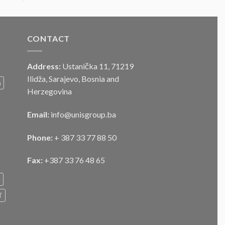
CONTACT
Address:
Ustanička 11, 71219
Ilidža, Sarajevo, Bosnia and
m
Herzegovina
Email:
info@unisgroup.ba
Phone:
+ 387 33 77 88 50
Fax:
+387 33 76 48 65
e
T