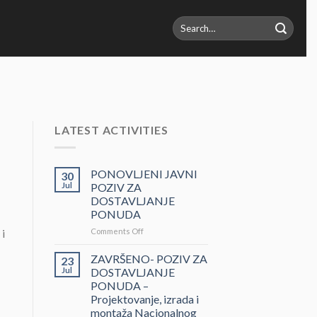
Search
for:
LATEST ACTIVITIES
PONOVLJENI JAVNI
30
Jul
POZIV ZA
DOSTAVLJANJE
PONUDA
on
Comments Off
i
PONOVLJENI
JAVNI
ZAVRŠENO- POZIV ZA
23
POZIV
Jul
DOSTAVLJANJE
ZA
PONUDA –
DOSTAVLJANJE
Projektovanje, izrada i
PONUDA
montaža Nacionalnog