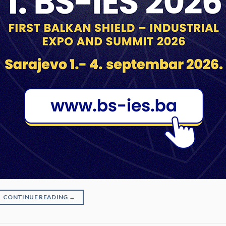
CONTINUE READING
→
BAVIJESTI, KONKURSI I TENDERI
vještenje o nabavci
ON
NOVEMBER 30, 2020
BY
UNISGROUP
radova: Izgradnja administrativno – proizvodnog objekta (II Faz
CONTINUE READING
→