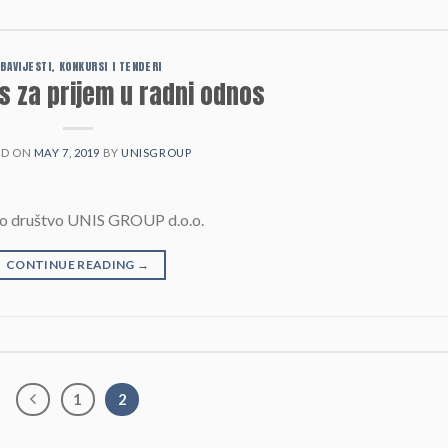
BAVIJESTI, KONKURSI I TENDERI
s za prijem u radni odnos
ED ON
MAY 7, 2019
BY
UNISGROUP
edno društvo UNIS GROUP d.o.o.
CONTINUE READING
→
1
2