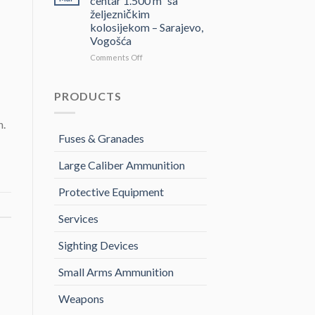
centar 1.500 m² sa
na
željezničkim
učešće
kolosijekom – Sarajevo,
u
Vogošća
postupku
„JAVNOG
on
Comments Off
NADMETANJA
Poslovno-
–
logistički
LICITACIJA“
centar
PRODUCTS
Za
1.500
prodaju
m²
n.
službenog
sa
Fuses & Granades
motornog
željezničkim
vozila
kolosijekom
Large Caliber Ammunition
–
Sarajevo,
Vogošća
Protective Equipment
Services
Sighting Devices
Small Arms Ammunition
Weapons