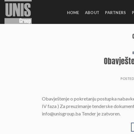
Skip
to
HOME
ABOUT
PARTNERS
content
O
Obavješt
POSTE
Obavještenje o pokretanju postupka nabavke r
IV faza ) Za preuzimanje tenderske dokumenta
info@unisgroup.ba Tender je zatvoren.