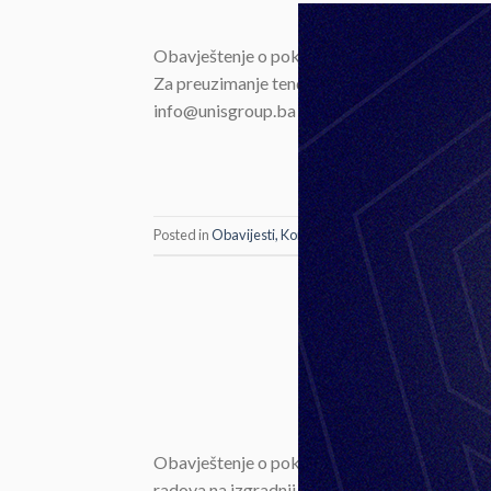
Obavještenje o pokretanju postupka nabavke r
Za preuzimanje tenderske dokumentacije zain
info@unisgroup.ba Tender je zatvoren.
Posted in
Obavijesti, Konkursi i Tenderi
O
Oba
POSTED 
Obavještenje o pokretanju postupka nabavke
radova na izgradnji administrativno-proizvodn