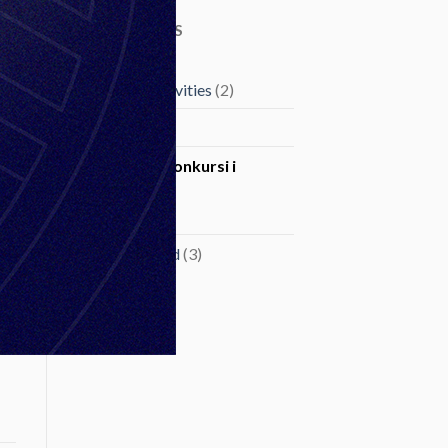
CATEGORIES
Company Activities
(2)
Exhibitions
(4)
Obavijesti, Konkursi i
Tenderi
(17)
Uncategorized
(3)
a)